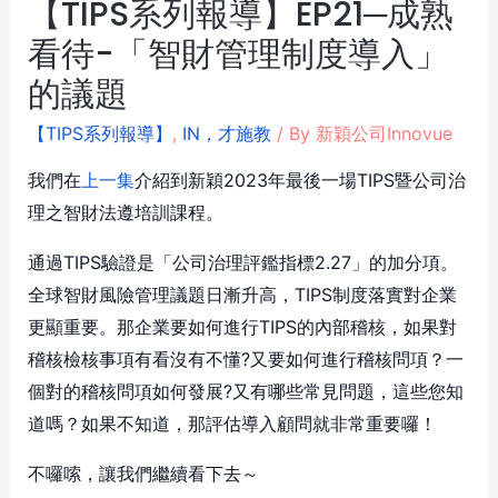
【TIPS系列報導】EP21─成熟
看待-「智財管理制度導入」
的議題
【TIPS系列報導】
,
IN，才施教
/ By
新穎公司Innovue
我們在
上一集
介紹到新穎2023年最後一場TIPS暨公司治
理之智財法遵培訓課程。
通過TIPS驗證是「公司治理評鑑指標2.27」的加分項。
全球智財風險管理議題日漸升高，TIPS制度落實對企業
更顯重要。那企業要如何進行TIPS的內部稽核，如果對
稽核檢核事項有看沒有不懂?又要如何進行稽核問項？一
個對的稽核問項如何發展?又有哪些常見問題，這些您知
道嗎？如果不知道，那評估導入顧問就非常重要囉！
不囉嗦，讓我們繼續看下去～