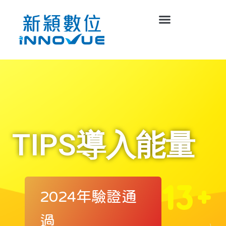
元太科技
聯發科
TIPS導入能量
13+
2024年驗證通
中鋼公司
過