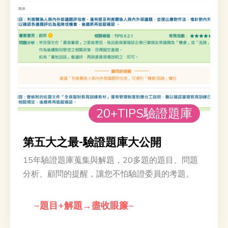
六福
中聯資源
20+TIPS驗證題庫
銓寶工業
亞洲光學
第五大之最-驗證題庫大公開
15年驗證題庫蒐集與解題，20多題的題目、問題
分析、顧問的提醒，讓您不怕驗證委員的考題。
宣捷幹細胞
健喬信元
~題目+解題→盡收眼簾~