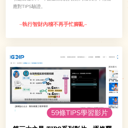
應對TIPS驗證。
宣捷幹細胞
~執行智財內稽不再手忙腳亂~
亞洲光學
飛捷科技
健喬信元
台灣晶技
59條TIPS學習影片
台欣生物