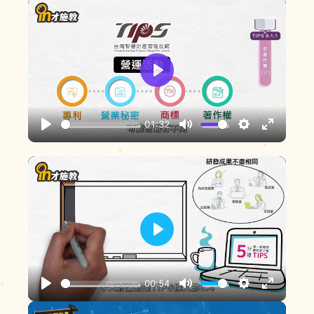
中石化
中聯資源
P
L
A
01:32
P
M
S
E
Y
六福
L
U
E
N
A
T
T
T
Y
E
T
E
銓寶工業
I
R
N
F
P
G
U
L
亞洲光學
S
L
A
00:54
L
P
M
S
E
Y
S
宣捷幹細胞