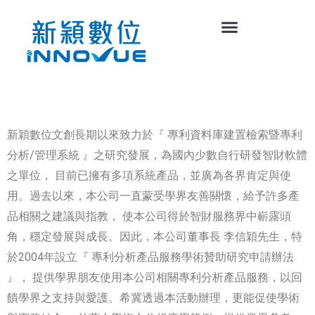
新穎數位文創長期以來致力於『 專利資料庫建置檢索暨專利
分析/管理系統 』之研究發展，為國內少數自行研發智財軟體
之單位， 目前已擁有多項系統產品，並廣為各界肯定與使
用。過去以來，本公司一直蒙受學界友善關懷，給予許多產
品相關之建議與指教， 使本公司得於智財服務界中嶄露頭
角，穩定發展與成長。因此，本公司董事長 李信穎先生，特
於2004年設立『 專利分析產品服務學術贊助研究申請辦法
』， 提供學界朋友使用本公司相關專利分析產品服務，以回
饋學界之支持與愛護。希冀透過本活動辦理，更能促使學術