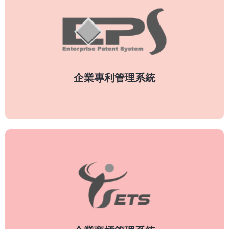
專利管理
創意研發是企業根本，想要穩固扎根，你必須用最
堅固的專利來保護它。幫公司穿上「+9金鐘罩」！
企業專利管理系統
了解更多
商標管理
提案狀態 ✕ 申請歷程 ✕ 目前進度
費用管控 ✕ 延展通知
自訂流程定義 ✕ 證據管控