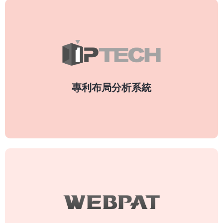
IPTECH
由專家協助優化系統功能及UI介面，致力於節省專
利分析所需時間，中間過程無須額外後製加工，分
析流程及結果符合國內產學研各界專利布局需求。
專利布局分析系統
了解更多
WEBPAT
新穎公司自主建置營運全球前四大專利資料庫，收
錄逾100個國家、超過1.8億筆專利資料，更新頻率