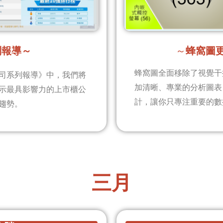
～
蜂窩圖
列報導～
蜂窩圖全面移除了視覺干
司系列報導》中，我們將
加清晰、專業的分析圖表
示最具影響力的上市櫃公
計，讓你只專注重要的數
趨勢。
三月