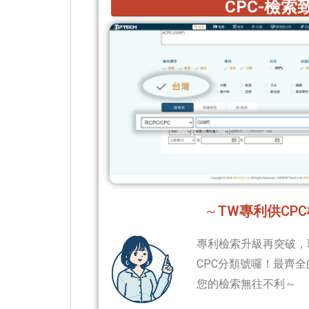
CPC-檢索
～
TW專利供CP
專利檢索升級再突破，
CPC分類號囉！最齊全的
您的檢索無往不利～