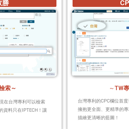
致勝
C
C檢索～
～
TW
台灣專利的CPC欄位首度登
現在台灣專利可以檢索
擁抱更全面、更精準的專
資料只在IPTECH！讓
描繪更清晰的藍圖！