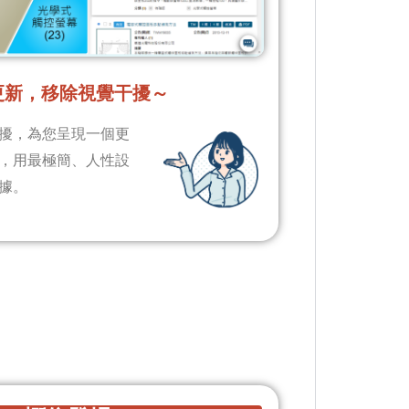
更新，移除視覺干擾～
擾，為您呈現一個更
，用最極簡、人性設
據。