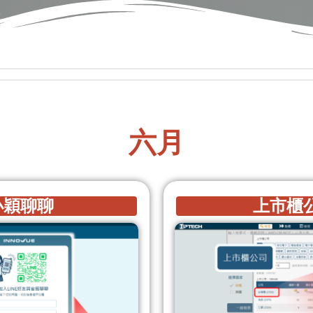
六月
小穎聊聊
上市櫃