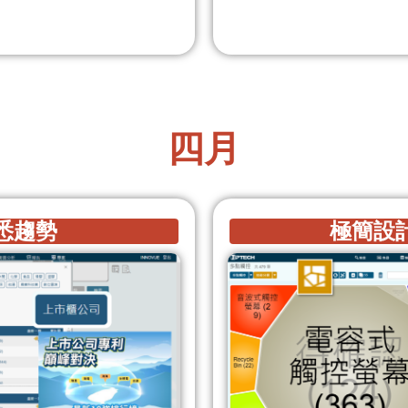
四月
悉趨勢
極簡設