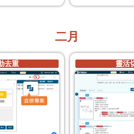
二月
去重​
靈活