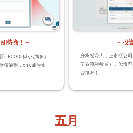
all待命！～
～
投
身為投資人，上市櫃公司
掃QRCODE與小穎聊聊，
了看專利數量外，你還可
隨到，on call待命，
資訊喔！
五月