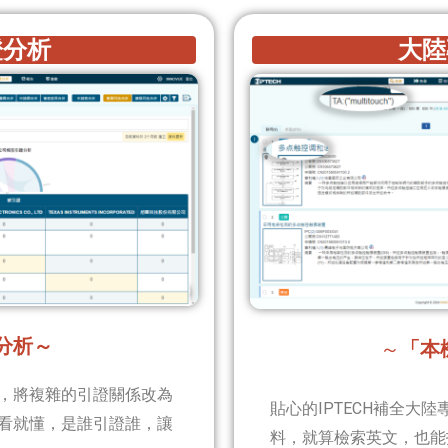
證分析
大陸
分析～
～
「本
，將複雜的引證關係改為
貼心的IPTECH補全大
看就懂，是誰引證誰，讓
料，就算檢索英文，也能