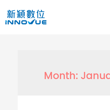
Month:
Janua