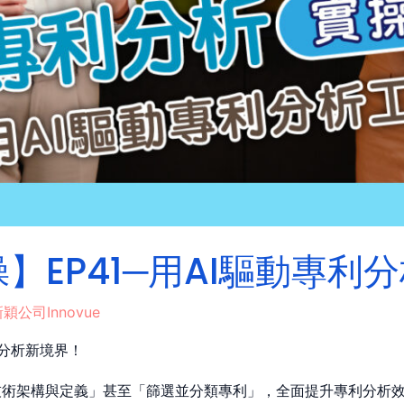
】EP41─用AI驅動專利
穎公司Innovue
利分析新境界！
技術架構與定義」甚至「篩選並分類專利」，全面提升專利分析