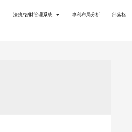
法務/智財管理系統
專利布局分析
部落格