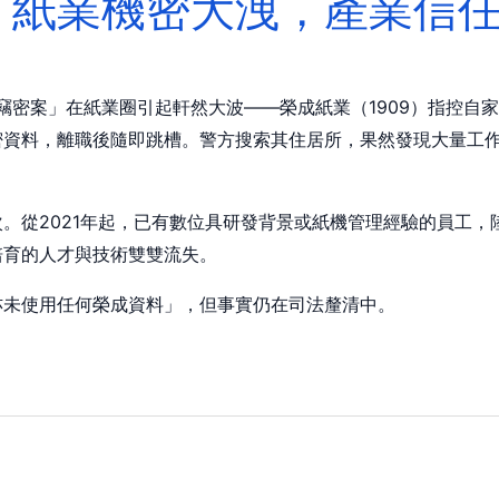
】紙業機密大洩，產業信
職竊密案」在紙業圈引起軒然大波——榮成紙業（1909）指控自
密資料，離職後隨即跳槽。警方搜索其住居所，果然發現大量工
。從2021年起，已有數位具研發背景或紙機管理經驗的員工，
培育的人才與技術雙雙流失。
亦未使用任何榮成資料」，但事實仍在司法釐清中。