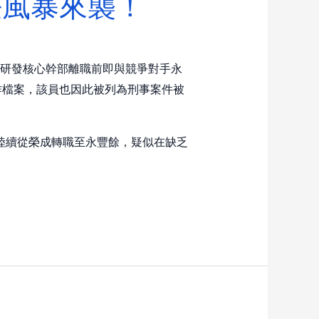
任風暴來襲！
家研發核心幹部離職前即與競爭對手永
作檔案，該員也因此被列為刑事案件被
陸續從榮成轉職至永豐餘，疑似在缺乏