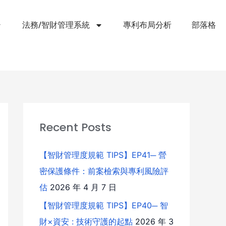
法務/智財管理系統
專利布局分析
部落格
Recent Posts
【智財管理度規範 TIPS】EP41─ 營
密保護條件：前案檢索與專利風險評
估
2026 年 4 月 7 日
【智財管理度規範 TIPS】EP40─ 智
財×資安 : 技術守護的起點
2026 年 3