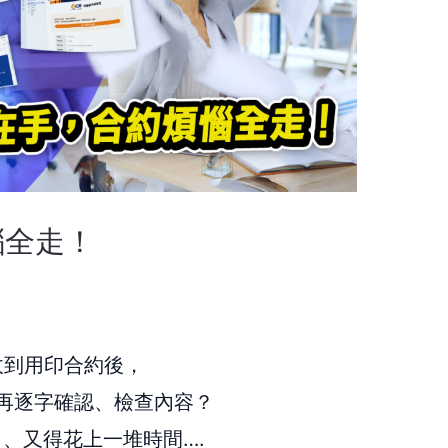
惱全走！
收到用印合約後，
再逐字確認、檢查內容？
、又得花上一堆時間….