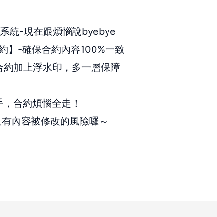
理系統-現在跟煩惱說byebye
上簽約】-確保合約內容100%一致
合約加上浮水印，多一層保障
在手，合約煩惱全走！
沒有內容被修改的風險囉～