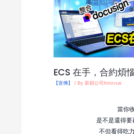
ECS 在手，合約煩
【宣傳】
/ By
新穎公司Innovue
當你
是不是還得要
不但看得吃力