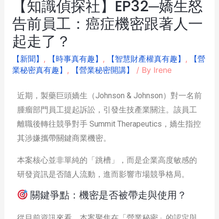
【知識偵探社】EP32─嬌生怒
告前員工：癌症機密跟著人一
起走了？
【新聞】
,
【時事真有趣】
,
【智慧財產權真有趣】
,
【營
業秘密真有趣】
,
【營業秘密開講】
/ By
Irene
近期，製藥巨頭嬌生（Johnson & Johnson）對一名前
腫瘤部門員工提起訴訟，引發生技產業關注。該員工
離職後轉往競爭對手 Summit Therapeutics，嬌生指控
其涉嫌攜帶關鍵商業機密。
本案核心並非單純的「跳槽」，而是企業高度敏感的
研發資訊是否隨人流動，進而影響市場競爭格局。
關鍵爭點：機密是否被帶走與使用？
從目前資訊來看，本案聚焦在「營業秘密」的認定與