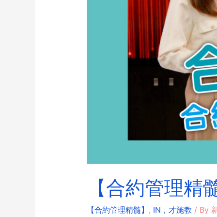
【合約管理精髓
【合約管理精髓】
,
IN，才施教
/ By
新