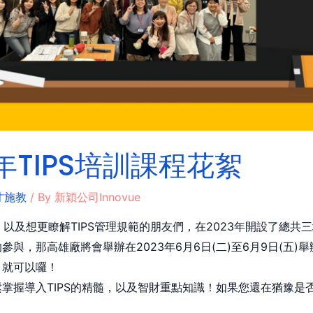
年TIPS培訓課程花絮
才施教
/ By
新穎公司Innovue
，以及想更瞭解TIPS管理規範的朋友們，在2023年開設了總共三
與，那高雄廠將會舉辦在2023年6月6日(二)至6月9日(五
，就可以囉！
掌握導入TIPS的精髓，以及智財重點知識！如果您還在猶豫是否