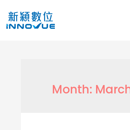
Month:
March