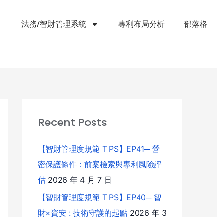
法務/智財管理系統
專利布局分析
部落格
Recent Posts
【智財管理度規範 TIPS】EP41─ 營
密保護條件：前案檢索與專利風險評
估
2026 年 4 月 7 日
【智財管理度規範 TIPS】EP40─ 智
財×資安 : 技術守護的起點
2026 年 3