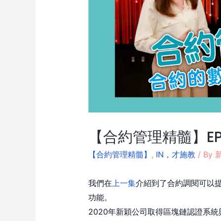
【合約管理精髓】E
【合約管理精髓】
,
IN，才施教
/ By
新
我們在
上一集
介紹到了合約調閱可以
功能。
2020年新穎公司取得區塊鏈認證系