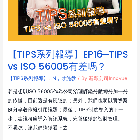
【TIPS系列報導】EP16─TIPS
vs ISO 56005有差嗎？
【TIPS系列報導】
,
IN，才施教
/ By
新穎公司Innovue
若是想以ISO 56005作為公司治理評鑑分數總分加一分
的依據，目前還是有風險的；另外，我們也將以實際案
例分享著作權引用議題；最後，TIPS制度導入的下一
步，建議考慮導入資訊系統，完善後續的智財管理。
不囉嗦，讓我們繼續看下去～