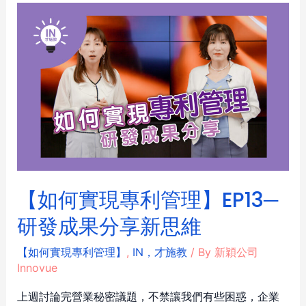
【如何實現專利管理】EP13─
研發成果分享新思維
【如何實現專利管理】
,
IN，才施教
/ By
新穎公司
Innovue
上週討論完營業秘密議題，不禁讓我們有些困惑，企業