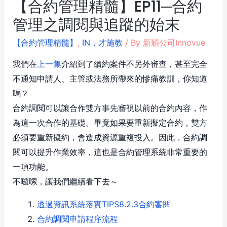
【合約管理精髓】EP11─合約
管理之調閱與追蹤的始末
【合約管理精髓】
,
IN，才施教
/ By
新穎公司Innovue
我們在
上一集
介紹到了續約案件不另外審查，甚至完全
不通知申請人、主管或法務所帶來的慘痛教訓，你知道
嗎？
合約調閱可以讓合作雙方事先審視以前的合約內容，作
為這一次合作的基礎。畢竟如果要重新擬定合約，雙方
必須要重新擬約，會造成資源重複投入。因此，合約調
閱可以提升作業效率，這也是合約管理系統非常重要的
一項功能。
不囉嗦，讓我們繼續看下去～
透過資訊系統落實TIPS8.2.3合約審閱
合約調閱申請程序流程