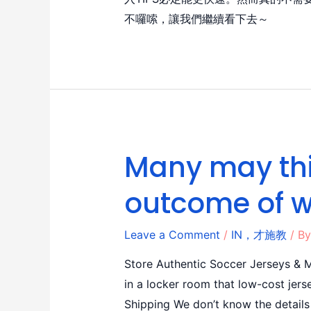
不囉嗦，讓我們繼續看下去～
Many may thin
outcome of 
Leave a Comment
/
IN，才施教
/ B
Store Authentic Soccer Jerseys & M
in a locker room that low-cost jers
Shipping We don’t know the details 