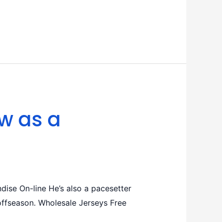
w as a
ise On-line He’s also a pacesetter
 offseason. Wholesale Jerseys Free