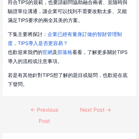
符合TIPS的規範，也要請顧問協助融合兩者、並隨時與
驗證單位溝通，讓企業可以找到不需要改動太多、又能
滿足TIPS要求的兩全其美的方案。
下集主要將探討：
企業已經有量身訂做的智財管理制
度，TIPS導入是否更容易？
也歡迎來我們的
官網
及
部落格
看看，了解更多關於TIPS
導入的流程或注意事項。
若是有其他針對TIPS想了解的題目或疑問，也歡迎在底
下發問。
←
Previous
Next Post
→
Post