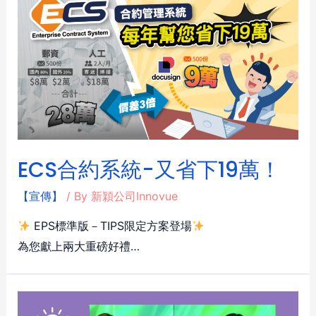
ECS合約系統-又省下19萬！
【宣傳】
/ By
新穎公司Innovue
EPS標準版－TIPS限定方案登場
為您獻上兩大重磅好禮…