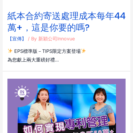
紙本合約寄送處理成本每年44
萬+，這是你要的嗎?
【宣傳】
/ By
新穎公司Innovue
EPS標準版－TIPS限定方案登場
為您獻上兩大重磅好禮…