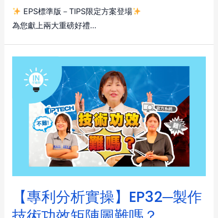
EPS標準版－TIPS限定方案登場
為您獻上兩大重磅好禮…
【專利分析實操】EP32─製作
技術功效矩陣圖難嗎？