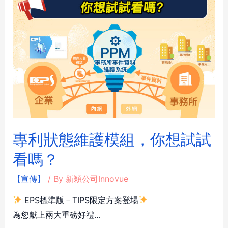
專利狀態維護模組，你想試試
看嗎？
【宣傳】
/ By
新穎公司Innovue
EPS標準版－TIPS限定方案登場
為您獻上兩大重磅好禮…