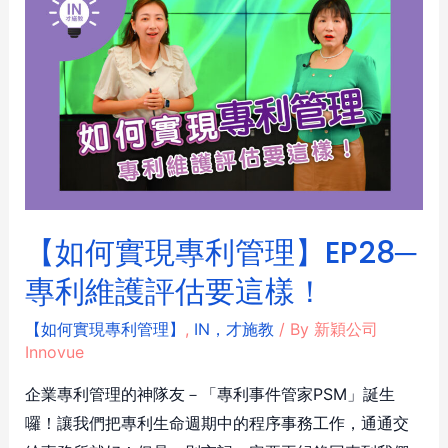
【如何實現專利管理】EP28─
專利維護評估要這樣！
【如何實現專利管理】
,
IN，才施教
/ By
新穎公司
Innovue
企業專利管理的神隊友－「專利事件管家PSM」誕生
囉！讓我們把專利生命週期中的程序事務工作，通通交