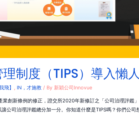
理制度（TIPS）導入懶
我飛】
,
IN，才施教
/ By
新穎公司Innovue
過了產業創新條例的修正，證交所2020年新修訂之「公司治理評
以讓公司治理評鑑總分加一分。你知道什麼是TIPS嗎？你們公司