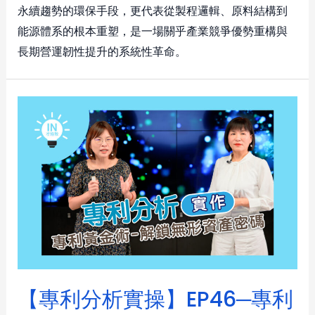
永續趨勢的環保手段，更代表從製程邏輯、原料結構到
能源體系的根本重塑，是一場關乎產業競爭優勢重構與
長期營運韌性提升的系統性革命。
【專利分析實操】EP46─專利