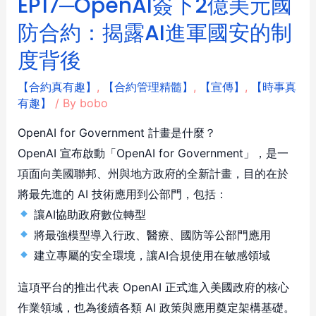
EP17─OpenAI簽下2億美元國
防合約：揭露AI進軍國安的制
度背後
【合約真有趣】
,
【合約管理精髓】
,
【宣傳】
,
【時事真
有趣】
/ By
bobo
OpenAI for Government 計畫是什麼？
OpenAI 宣布啟動「OpenAI for Government」，是一
項面向美國聯邦、州與地方政府的全新計畫，目的在於
將最先進的 AI 技術應用到公部門，包括：
讓AI協助政府數位轉型
將最強模型導入行政、醫療、國防等公部門應用
建立專屬的安全環境，讓AI合規使用在敏感領域
這項平台的推出代表 OpenAI 正式進入美國政府的核心
作業領域，也為後續各類 AI 政策與應用奠定架構基礎。