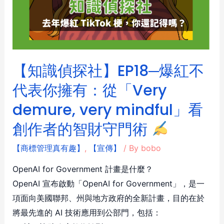
【知識偵探社】EP18─爆紅不
代表你擁有：從「Very
demure, very mindful」看
創作者的智財守門術
【商標管理真有趣】
,
【宣傳】
/ By
bobo
OpenAI for Government 計畫是什麼？
OpenAI 宣布啟動「OpenAI for Government」，是一
項面向美國聯邦、州與地方政府的全新計畫，目的在於
將最先進的 AI 技術應用到公部門，包括：