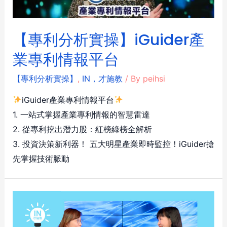
【專利分析實操】iGuider產
業專利情報平台
【專利分析實操】
,
IN，才施教
/ By
peihsi
iGuider產業專利情報平台
1. 一站式掌握產業專利情報的智慧雷達
2. 從專利挖出潛力股：紅榜綠榜全解析
3. 投資決策新利器！ 五大明星產業即時監控！iGuider搶
先掌握技術脈動