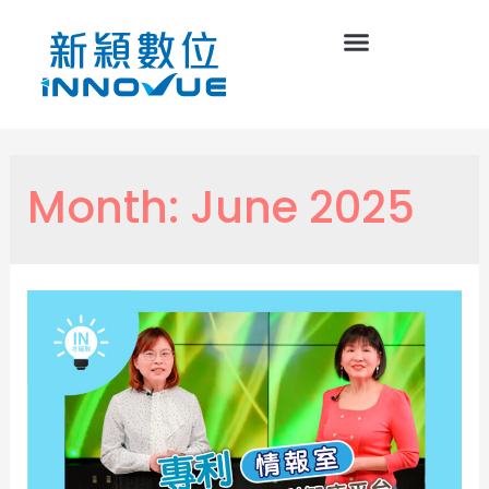
Month:
June 2025