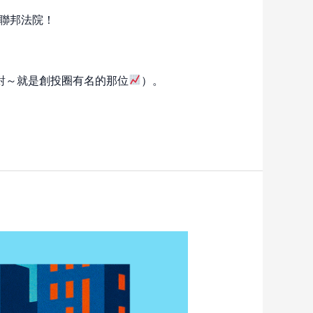
告上聯邦法院！
an（對～就是創投圈有名的那位
）。