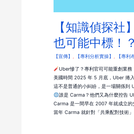
【知識偵探社】E
也可能中標！
【宣傳】
,
【專利分析實操】
,
【專利
Uber慘了？專利官司可能重創業務
美國時間 2025 年 5 月底，Uber
這不是普通的小糾紛，是一場關係到 U
誰是 Carma？他們又為什麼控告 U
Carma 是一間早在 2007 年就成立
當年 Carma 就針對「共乘配對技術