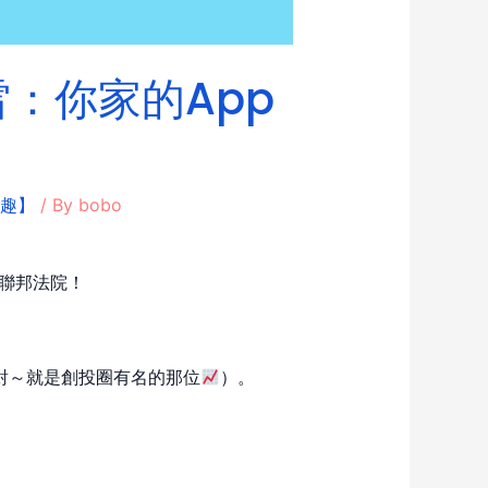
雷：你家的App
趣】
/ By
bobo
告上聯邦法院！
an（對～就是創投圈有名的那位
）。