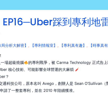
P16─Uber踩到專利地
？
布局分析大解密】
,
【專利情報室】
,
【專利真有趣】
,
【時事真有
！
 捲入一場超級燒腦
的專利戰爭，被 Carma Technology 正式
ber 核心技術、可能影響全球營運的大麻煩
ber？
的交通科技公司，原本名叫 Avego，創辦人是 Sean O’Sulliv
」申請了一整套專利，並在 2010 年陸續獲准。