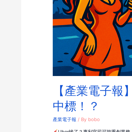
【產業電子報】
中標！？
產業電子報
/ By
bobo
Uber慘了？專利官司可能重創業務