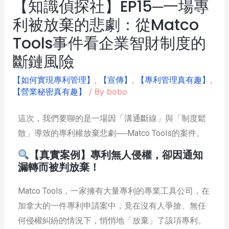
【知識偵探社】EP15─一場專
利被放棄的悲劇：從Matco
Tools事件看企業智財制度的
斷鏈風險
【如何實現專利管理】
,
【宣傳】
,
【專利管理真有趣】
,
【營業秘密真有趣】
/ By
bobo
這次，我們要聊的是一場因「溝通斷線」與「制度鬆
散」導致的專利權放棄悲劇──Matco Tools的案件。
【真實案例】專利無人侵權，卻因通知
漏轉而被判放棄！
Matco Tools，一家擁有大量專利的專業工具公司，在
加拿大的一件專利申請案中，竟在沒有人爭搶、無任
何侵權糾紛的情況下，悄悄地「放棄」了該項專利。