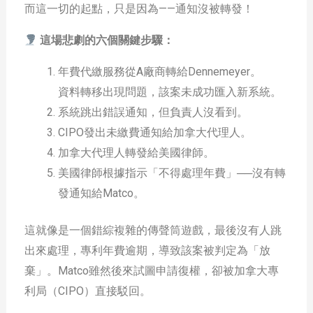
而這一切的起點，只是因為——通知沒被轉發！
這場悲劇的六個關鍵步驟：
年費代繳服務從A廠商轉給Dennemeyer。
資料轉移出現問題，該案未成功匯入新系統。
系統跳出錯誤通知，但負責人沒看到。
CIPO發出未繳費通知給加拿大代理人。
加拿大代理人轉發給美國律師。
美國律師根據指示「不得處理年費」──沒有轉
發通知給Matco。
這就像是一個錯綜複雜的傳聲筒遊戲，最後沒有人跳
出來處理，專利年費逾期，導致該案被判定為「放
棄」。Matco雖然後來試圖申請復權，卻被加拿大專
利局（CIPO）直接駁回。