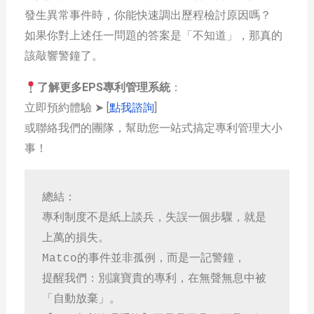
發生異常事件時，你能快速調出歷程檢討原因嗎？
如果你對上述任一問題的答案是「不知道」，那真的
該敲響警鐘了。
了解更多EPS專利管理系統
：
立即預約體驗 ➤ [
點我諮詢
]
或聯絡我們的團隊，幫助您一站式搞定專利管理大小
事！
總結：
專利制度不是紙上談兵，失誤一個步驟，就是
上萬的損失。
Matco的事件並非孤例，而是一記警鐘，
提醒我們：別讓寶貴的專利，在無聲無息中被
「自動放棄」。