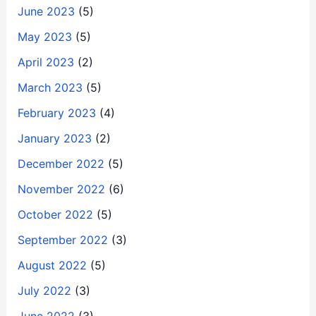
June 2023
(5)
May 2023
(5)
April 2023
(2)
March 2023
(5)
February 2023
(4)
January 2023
(2)
December 2022
(5)
November 2022
(6)
October 2022
(5)
September 2022
(3)
August 2022
(5)
July 2022
(3)
June 2022
(3)