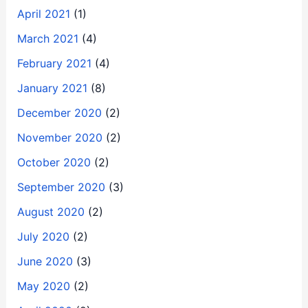
April 2021
(1)
March 2021
(4)
February 2021
(4)
January 2021
(8)
December 2020
(2)
November 2020
(2)
October 2020
(2)
September 2020
(3)
August 2020
(2)
July 2020
(2)
June 2020
(3)
May 2020
(2)