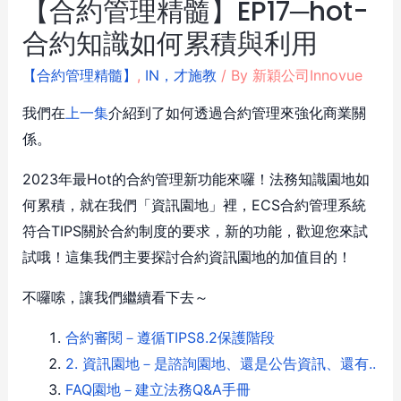
【合約管理精髓】EP17─hot-
合約知識如何累積與利用
【合約管理精髓】
,
IN，才施教
/ By
新穎公司Innovue
我們在
上一集
介紹到了如何透過合約管理來強化商業關
係。
2023年最Hot的合約管理新功能來囉！法務知識園地如
何累積，就在我們「資訊園地」裡，ECS合約管理系統
符合TIPS關於合約制度的要求，新的功能，歡迎您來試
試哦！這集我們主要探討合約資訊園地的加值目的！
不囉嗦，讓我們繼續看下去～
合約審閱－遵循TIPS8.2保護階段
2. 資訊園地－是諮詢園地、還是公告資訊、還有..
FAQ園地－建立法務Q&A手冊