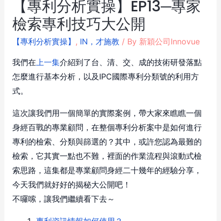
【專利分析實操】EP13─專家
檢索專利技巧大公開
【專利分析實操】
,
IN，才施教
/ By
新穎公司Innovue
我們在
上一集
介紹到了台、清、交、成的技術研發落點
怎麼進行基本分析，以及IPC國際專利分類號的利用方
式。
這次讓我們用一個簡單的實際案例，帶大家來瞧瞧一個
身經百戰的專業顧問，在整個專利分析案中是如何進行
專利的檢索、分類與篩選的？其中，或許您認為最難的
檢索，它其實一點也不難，裡面的作業流程與滾動式檢
索思路，這集都是專業顧問身經二十幾年的經驗分享，
今天我們就好好的揭秘大公開吧！
不囉嗦，讓我們繼續看下去～