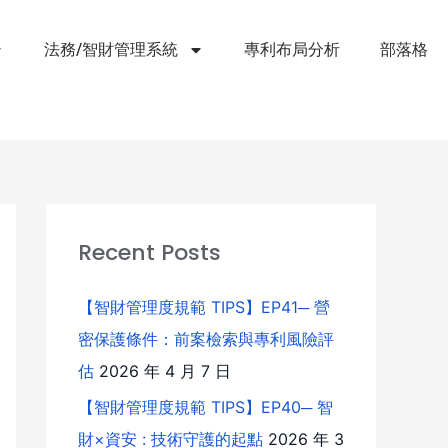
法務/智財管理系統
專利布局分析
部落格
Recent Posts
【智財管理度規範 TIPS】EP41─ 營
密保護條件：前案檢索與專利風險評
估
2026 年 4 月 7 日
【智財管理度規範 TIPS】EP40─ 智
財×資安 : 技術守護的起點
2026 年 3