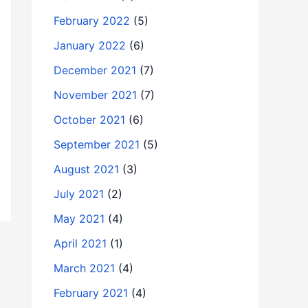
February 2022
(5)
January 2022
(6)
December 2021
(7)
November 2021
(7)
October 2021
(6)
September 2021
(5)
August 2021
(3)
July 2021
(2)
May 2021
(4)
April 2021
(1)
March 2021
(4)
February 2021
(4)