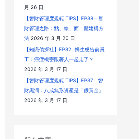
月 26 日
【智財管理度規範 TIPS】EP38─ 智
財管理之路：點、線、面、體建構方
法
2026 年 3 月 20 日
【知識偵探社】EP32─嬌生怒告前員
工：癌症機密跟著人一起走了？
2026 年 3 月 17 日
【智財管理度規範 TIPS】EP37─ 智
財黑洞：八成無形資產是「假黃金」
2026 年 3 月 17 日