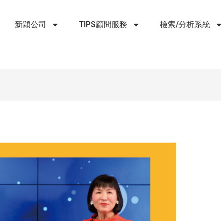
新穎公司
TIPS顧問服務
檢索/分析系統