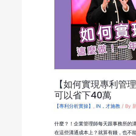
【如何實現專利管理
可以省下40萬
【專利分析實操】
,
IN，才施教
/ By
新
什麼？！企業管理師每天跟事務所的溝
在這些溝通成本上？就算有錢，也不能這