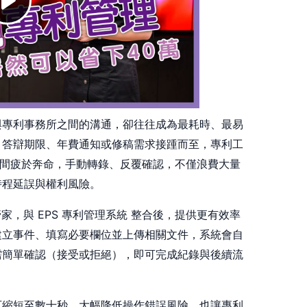
與專利事務所之間的溝通，卻往往成為最耗時、最易
、答辯期限、年費通知或修稿需求接踵而至，專利工
內部系統間疲於奔命，手動轉錄、反覆確認，不僅浪費大量
時程延誤與權利風險。
件管家，與 EPS 專利管理系統 整合後，提供更有效率
建立事件、填寫必要欄位並上傳相關文件，系統會自
需簡單確認（接受或拒絕），即可完成紀錄與後續流
可縮短至數十秒，大幅降低操作錯誤風險，也讓專利