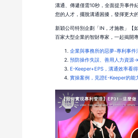
溝通、傳遞僅需10秒，全面提升事件
您的人才，擺脫溝通困擾，發揮更大
新穎公司特別企劃「IN，才施教」【
百家大型企業的智財專家，一起揭開
企業與事務所的惡夢-
專利事件
預防操作失誤
、善用人力資源→現
E-Keeper+EPS，溝
通效率看得
實操案例，見
證E-Keeper的能