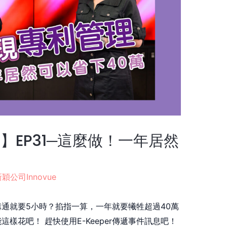
】EP31─這麼做！一年居然
穎公司Innovue
通就要5小時？掐指一算，一年就要犧牲超過40萬
樣花吧！ 趕快使用E-Keeper傳遞事件訊息吧！