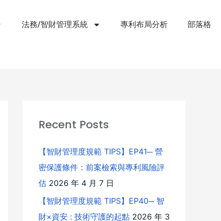
法務/智財管理系統
專利布局分析
部落格
Recent Posts
【智財管理度規範 TIPS】EP41─ 營
密保護條件：前案檢索與專利風險評
估
2026 年 4 月 7 日
【智財管理度規範 TIPS】EP40─ 智
財×資安 : 技術守護的起點
2026 年 3