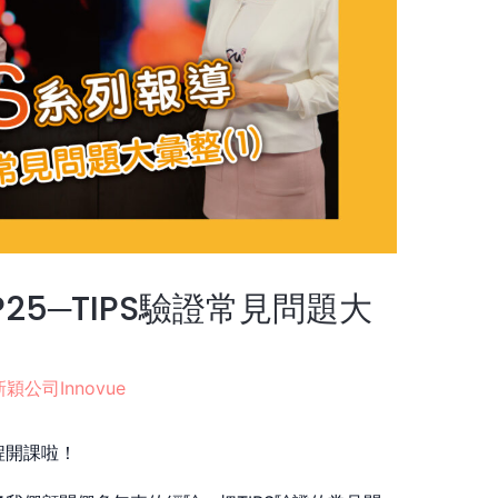
P25─TIPS驗證常見問題大
新穎公司Innovue
程開課啦！