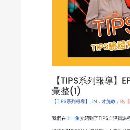
【TIPS系列報導】E
彙整(1)
【TIPS系列報導】
,
IN，才施教
/ By
我們在
上一集
介紹到了TIPS自評員課