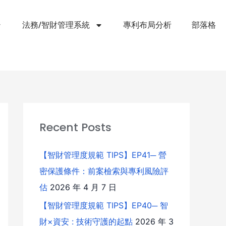
法務/智財管理系統
專利布局分析
部落格
Recent Posts
【智財管理度規範 TIPS】EP41─ 營
密保護條件：前案檢索與專利風險評
估
2026 年 4 月 7 日
【智財管理度規範 TIPS】EP40─ 智
財×資安 : 技術守護的起點
2026 年 3