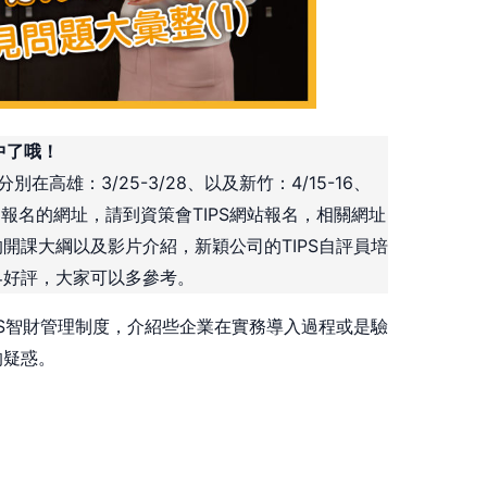
中了哦！
高雄：3/25-3/28、以及新竹：4/15-16、
畢。報名的網址，請到資策會TIPS網站報名，相關網址
開課大綱以及影片介紹，新穎公司的TIPS自評員培
界好評，大家可以多參考。
PS智財管理制度，介紹些企業在實務導入過程或是驗
的疑惑。