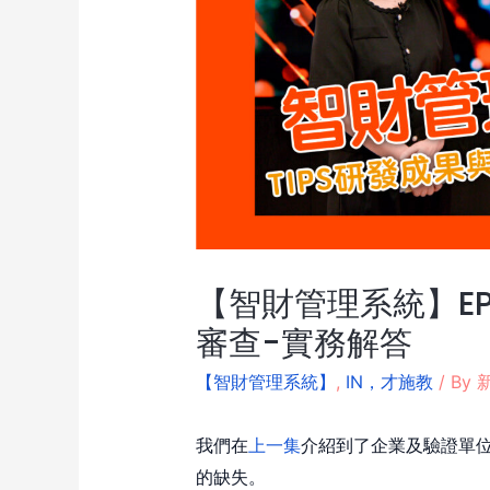
【智財管理系統】EP
審查-實務解答
【智財管理系統】
,
IN，才施教
/ By
新
我們在
上一集
介紹到了企業及驗證單
的缺失。