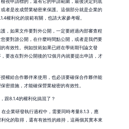
，檢視申請標的，還有它的申請範圍，最後決定到底
，或者是改成營業秘密來保護。這個部分就是企業的
.1.4權利化的規範有關，也請大家參考喔。
保護，如果文件要對外公開，一定要經過內部審查程
含您要對誰公開，在什麼時間點公開，或者是我們要
利的有效性。例如技術如果已經在學術期刊論文發
，要改在對外公開後的12個月內就要提出申請，才
要授權給合作夥伴來使用，也必須要確保合作夥伴能
理保密措施，才能確保營業秘密的有效性。
a)，跟8.1.4的權利化搞混了？
響的，在企業研發執行過程中，需要同時考量8.1.3，應
4權利化的取得，還有有效性的維持，這兩個其實本來