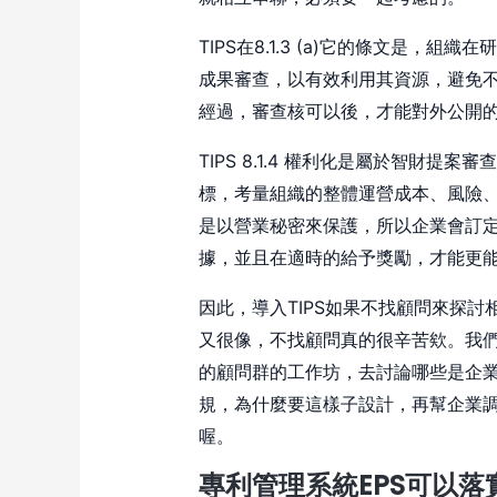
TIPS在8.1.3 (a)它的條文是
成果審查，以有效利用其資源，避免
經過，審查核可以後，才能對外公開
TIPS 8.1.4 權利化是屬於智財
標，考量組織的整體運營成本、風險
是以營業秘密來保護，所以企業會訂
據，並且在適時的給予獎勵，才能更
因此，導入TIPS如果不找顧問來探
又很像，不找顧問真的很辛苦欸。我
的顧問群的工作坊，去討論哪些是企
規，為什麼要這樣子設計，再幫企業
喔。
專利管理系統EPS可以落實