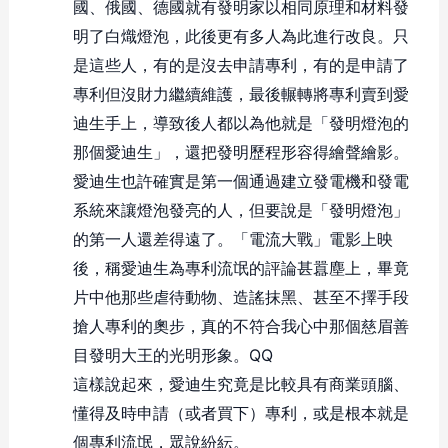
國、俄國、德國就有發明家以相同原理和材料發
明了白熾燈泡，此後更有多人為此進行改良。只
是這些人，有的是沒去申請專利，有的是申請了
專利但沒財力繼續維護，最後輾轉將專利賣到愛
迪生手上，導致後人都以為他就是「發明燈泡的
那個愛迪生」，還把發明歷程形容得繪聲繪影。
愛迪生也許確實是第一個通過建立發電機和發電
系統來讓燈泡發亮的人，但要說是「發明燈泡」
的第一人還差得遠了。「電流大戰」電影上映
後，稱愛迪生為專利流氓的評論甚囂塵上，畢竟
片中他那些虐待動物、造謠抹黑、甚至不擇手段
搶人專利的奧步，真的不符合我心中那個慈眉善
目發明大王的光明形象。
QQ
這樣說起來，愛迪生究竟是比較具有商業頭腦、
懂得及時申請（或者買下）專利，或是根本就是
個專利流氓，眾說紛紜。