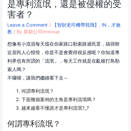
是專利流氓，還是被侵權的受
害者？
Leave a Comment
/
【智財老司機帶我飛】
,
IN，才施
教
/ By
新穎公司Innovue
想像有小混混每天擋在你家路口勒索路過民眾，搞得附
近居民人心惶惶，你是不是會覺得很反感呢？你知道專
利界也有所謂的「流氓」，每天工作就是在亂槍打鳥勒
索人嗎？
不囉嗦，讓我們繼續看下去～
何謂專利流氓？
下面幾個案例的主角是專利流氓嗎？
越來越看不懂誰才是專利流氓?_?
何謂專利流氓？