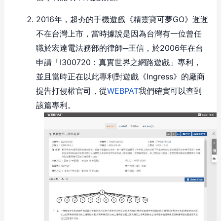
2016年，超夯的手機遊戲《精靈寶可夢GO》遲遲
不在台灣上市，當時據說是因為台灣有一位曾任
職於宏達電法務部的律師─王信，於2006年在台
申請「I300720：真實世界之網路遊戲」專利，
並且當時正在以此專利對遊戲《Ingress》的廠商
提告打侵權官司，從
WEBPAT
我們確實可以查到
該篇專利。