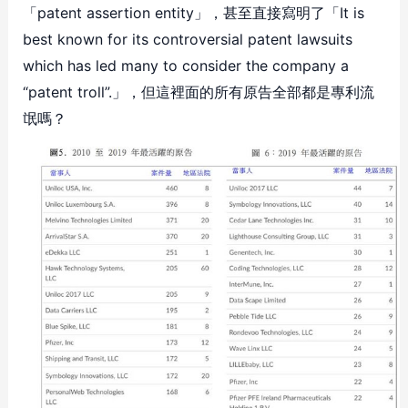
「patent assertion entity」，甚至直接寫明了「It is
best known for its controversial patent lawsuits
which has led many to consider the company a
“patent troll”.」，但這裡面的所有原告全部都是專利流
氓嗎？