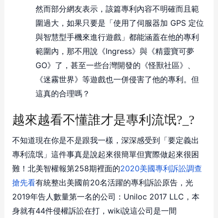
然而部分網友表示，該篇專利內容不明確而且範
圍過大，如果只要是「使用了伺服器加 GPS 定位
與智慧型手機來進行遊戲」都能涵蓋在他的專利
範圍內，那不用說《Ingress》與《精靈寶可夢
GO》了，甚至一些台灣開發的《怪獸社區》、
《迷霧世界》等遊戲也一併侵害了他的專利。但
這真的合理嗎？
越來越看不懂誰才是專利流氓?_?
不知道現在你是不是跟我一樣，深深感受到「要定義出
專利流氓」這件事真是說起來很簡單但實際做起來很困
難！北美智權報第258期裡面的
2020美國專利訴訟調查
搶先看
有統整出美國前20名活躍的專利訴訟原告，光
2019年告人數量第一名的公司：Uniloc 2017 LLC，本
身就有44件侵權訴訟在打，wiki說這公司是一間