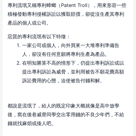
專利流氓又稱專利蟑螂（Patent Troll），用來形容一些
積極發動專利侵權訴訟以獲取賠償，卻從沒生產其專利
產品的個人或公司。
惡質的專利流氓有以下特徵：
一家公司或個人，向外買來一大堆專利準備告
人，卻沒有任何意願將專利生產為產品。
在明知勝算不高的情形下，仍提出專利訴訟或以
提出專利訴訟為威脅，並利用被告不願花費高額
訴訟費用的心態，迫使被告付錢和解。
都說是流氓了，給人的既定印象大概就像是高中放學
後，窩在後巷威脅同學交出零用錢的不良少年們，不給
錢就找麻煩或揍人吧。