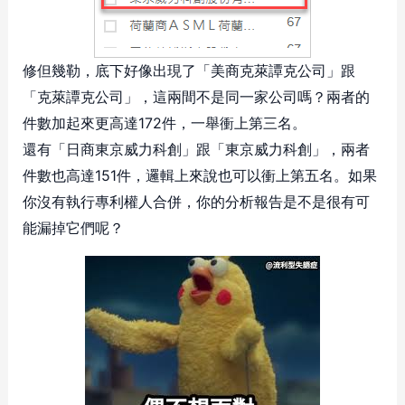
修但幾勒，底下好像出現了「美商克萊譚克公司」跟
「克萊譚克公司」，這兩間不是同一家公司嗎？兩者的
件數加起來更高達172件，一舉衝上第三名。
還有「日商東京威力科創」跟「東京威力科創」，兩者
件數也高達151件，邏輯上來說也可以衝上第五名。如果
你沒有執行專利權人合併，你的分析報告是不是很有可
能漏掉它們呢？