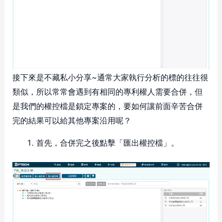
接下來是不藏私小分享~通常大家執行分析的標的往往很
類似，所以常常會遇到有相同的專利權人需要合併，但
是我們的權控檔是鎖定專案的，要如何讓前面辛苦合併
完的結果可以給其他專案沿用呢？
首先，合併完之後點擊「匯出權控檔」。