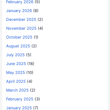
February 2026
(5)
January 2026
(8)
December 2025
(2)
November 2025
(4)
October 2025
(1)
August 2025
(2)
July 2025
(5)
June 2025
(18)
May 2025
(10)
April 2025
(4)
March 2025
(2)
February 2025
(3)
January 2025
(7)