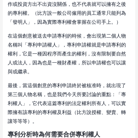
作或投資方出不出資沒關係，也不代表就可以擁有之後
的專利權。（比方說一般公司僱用的員工通常只能列為
「發明人」，因為實際專利權會掌握在公司手上。）
在這個創意被送去申請專利的時候，會出現第二個人物
名稱叫「專利申請權人」，專利申請權就是申請專利的
權利，它是一種因程序而產生的權利，沒有限制要自然
人或法人，因為也是一種財產權，所以申請權也可以讓
與或繼承。
最後，當這個創意的專利申請終於被核准時，就出現了
第三個人物名稱，也是我們今天所要討論的重點：「專
利權人」，它代表這篇專利的法定權利所有人，可以實
際擁有該專利的專利權及利益（比方說授權、變賣、轉
讓等等等）。
專利分析時為何需要合併專利權人