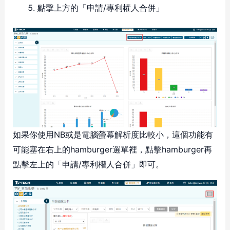
點擊上方的「申請/專利權人合併」
如果你使用NB或是電腦螢幕解析度比較小，這個功能有
可能塞在右上的hamburger選單裡，點擊hamburger再
點擊左上的「申請/專利權人合併」即可。