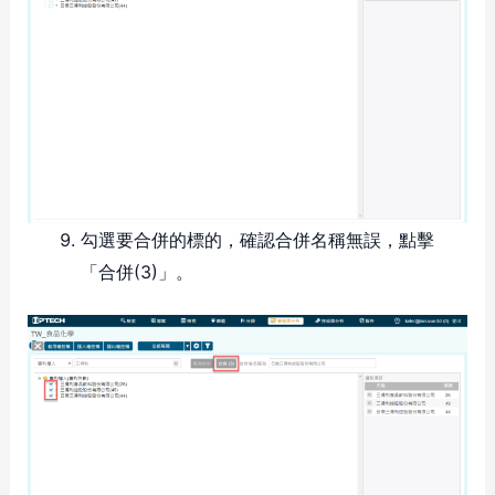
勾選要合併的標的，確認合併名稱無誤，點擊
「合併(3)」。