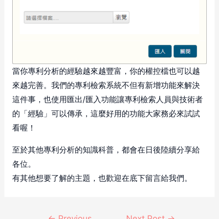
當你專利分析的經驗越來越豐富，你的權控檔也可以越
來越完善。我們的專利檢索系統不但有新增功能來解決
這件事，也使用匯出/匯入功能讓專利檢索人員與技術者
的「經驗」可以傳承，這麼好用的功能大家務必來試試
看喔！
至於其他專利分析的知識科普，都會在日後陸續分享給
各位。
有其他想要了解的主題，也歡迎在底下留言給我們。
←
Previous
Next Post
→