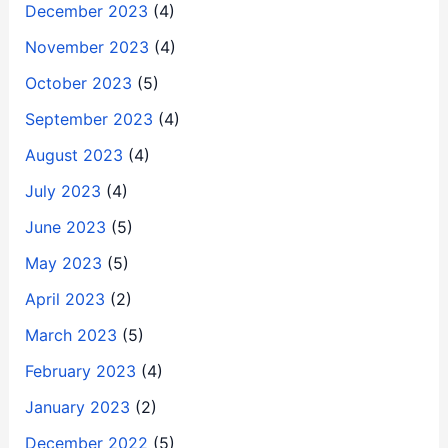
December 2023
(4)
November 2023
(4)
October 2023
(5)
September 2023
(4)
August 2023
(4)
July 2023
(4)
June 2023
(5)
May 2023
(5)
April 2023
(2)
March 2023
(5)
February 2023
(4)
January 2023
(2)
December 2022
(5)