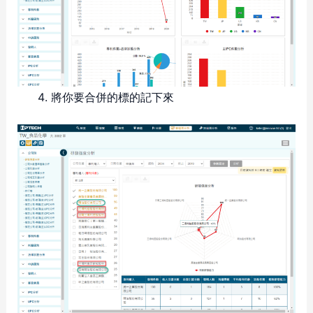
將你要合併的標的記下來