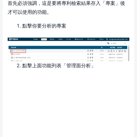
首先必須強調，這是要將專利檢索結果存入「專案」後
才可以使用的功能。
點擊你要分析的專案
點擊上面功能列表「管理面分析」