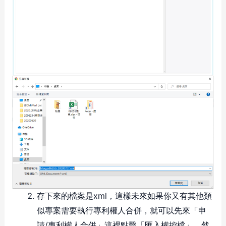
存下來的檔案是xml，這樣未來如果你又有其他類
似專案需要執行專利權人合併，就可以先來「申
請/專利權人合併」這裡點擊「匯入權控檔」，然