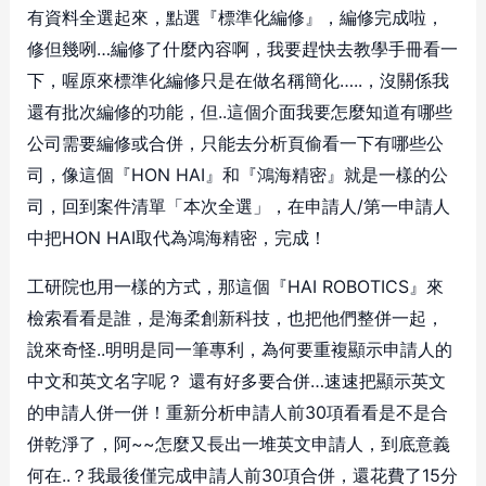
有資料全選起來，點選『標準化編修』，編修完成啦，
修但幾咧…編修了什麼內容啊，我要趕快去教學手冊看一
下，喔原來標準化編修只是在做名稱簡化…..，沒關係我
還有批次編修的功能，但..這個介面我要怎麼知道有哪些
公司需要編修或合併，只能去分析頁偷看一下有哪些公
司，像這個『HON HAI』和『鴻海精密』就是一樣的公
司，回到案件清單「本次全選」，在申請人/第一申請人
中把HON HAI取代為鴻海精密，完成！
工研院也用一樣的方式，那這個『HAI ROBOTICS』來
檢索看看是誰，是海柔創新科技，也把他們整併一起，
說來奇怪..明明是同一筆專利，為何要重複顯示申請人的
中文和英文名字呢？ 還有好多要合併…速速把顯示英文
的申請人併一併！重新分析申請人前30項看看是不是合
併乾淨了，阿~~怎麼又長出一堆英文申請人，到底意義
何在..？我最後僅完成申請人前30項合併，還花費了15分