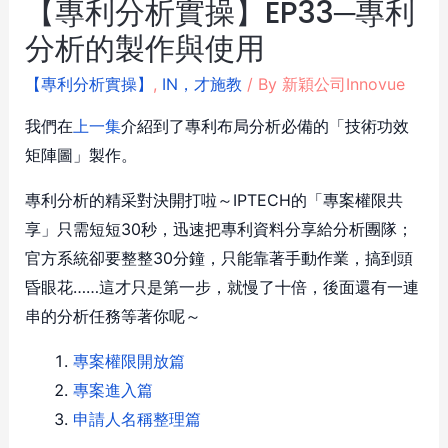
【專利分析實操】EP33─專利
分析的製作與使用
【專利分析實操】
,
IN，才施教
/ By
新穎公司Innovue
我們在
上一集
介紹到了專利布局分析必備的「技術功效
矩陣圖」製作。
專利分析的精采對決開打啦～IPTECH的「專案權限共
享」只需短短30秒，迅速把專利資料分享給分析團隊；
官方系統卻要整整30分鐘，只能靠著手動作業，搞到頭
昏眼花……這才只是第一步，就慢了十倍，後面還有一連
串的分析任務等著你呢～
專案權限開放篇
專案進入篇
申請人名稱整理篇