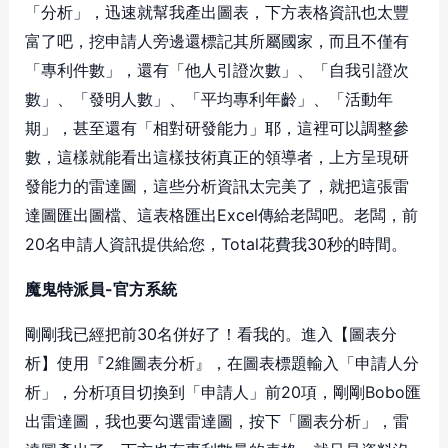
「分析」，迅速就幫我產出圖表，下方表格資訊也太豐
富了吧，挖申請人旁邊還標記其所屬國家，而且不僅有
「專利件數」，還有「他人引證次數」、「自我引證次
數」、「發明人數」、「平均專利年齡」、「活動年
期」，甚至還有「相對研發能力」耶，這裡可以調整參
數，這樣就能看出這樣技術真正的領導者，上方呈現研
發能力的雷達圖，這些分析資訊太完美了，就把這張雷
達圖匯出圖檔、這表格匯出Excel傳給老闆吧。老闆，前
20名申請人資訊提供給您，Total花費我30秒的時間。
魔鬼特派員-官方系統
剛剛我已經把前30名併好了！看我的。進入【圖表分
析】使用『2維圖表分析』，在圖表標題輸入「申請人分
析」，分析項目切換到「申請人」前20項，剛剛Bobo匯
出雷達圖，我也要勾選雷達圖，按下「圖表分析」，雷