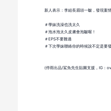
新人表示：李組長眉頭一皺，發現案
＃學妹洗澡也洗太久
＃泡水泡太久皮膚會泡皺喔！
＃EPS不要難過
＃下次學妹聯絡你的時候說不定是要
(停雨出品/鯊魚先生貼圖支援，IG：overai