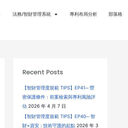
法務/智財管理系統
專利布局分析
部落格
Recent Posts
【智財管理度規範 TIPS】EP41─ 營
密保護條件：前案檢索與專利風險評
估
2026 年 4 月 7 日
【智財管理度規範 TIPS】EP40─ 智
財×資安 : 技術守護的起點
2026 年 3