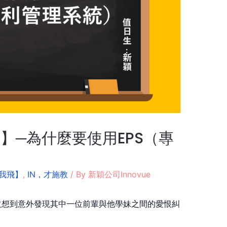
】─為什麼要使用EPS（專
我飛】
,
IN，才施教
/ By
新穎公司Innovue
沒想到意外發現其中一位前輩與他學妹之間的愛恨糾