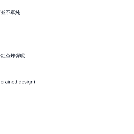
情並不單純
發紅色炸彈呢
ned.design)