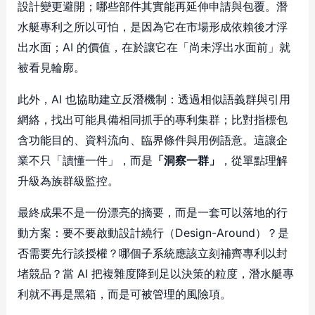
設計變更避開；哪些部件其實能再延伸申請與包覆。潛
水艇專利之所以可怕，是因為它在市場形成依賴後才浮
出水面；AI 的價值，在於讓它在「尚未浮出水面前」就
被看見輪廓。
此外，AI 也協助建立反潛機制：透過相似語義群與引用
網絡，找出可能具備相同抓手的專利集群；比對指標包
含功能目的、資料流向、臨界條件與用例語意。這讓企
業不只「讀懂一件」，而是
「洞察一群」
，從單點理解
升級為族群級監控。
最終成果不是一份漂亮的摘要，而是一套可以落地的行
動方案：要不要啟動設計繞行（Design-Around）？是
否需要先行談授權？哪個子系統應該立刻補齊專利以封
堵競品？當 AI 把複雜度降到足以決策的粒度，潛水艇專
利就不再是黑箱，而是可被管理的風險項。