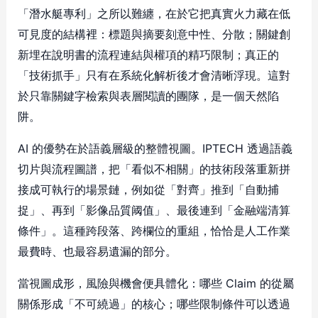
「潛水艇專利」之所以難纏，在於它把真實火力藏在低
可見度的結構裡：標題與摘要刻意中性、分散；關鍵創
新埋在說明書的流程連結與權項的精巧限制；真正的
「技術抓手」只有在系統化解析後才會清晰浮現。這對
於只靠關鍵字檢索與表層閱讀的團隊，是一個天然陷
阱。
AI 的優勢在於語義層級的整體視圖。IPTECH 透過語義
切片與流程圖譜，把「看似不相關」的技術段落重新拼
接成可執行的場景鏈，例如從「對齊」推到「自動捕
捉」、再到「影像品質阈值」、最後連到「金融端清算
條件」。這種跨段落、跨欄位的重組，恰恰是人工作業
最費時、也最容易遺漏的部分。
當視圖成形，風險與機會便具體化：哪些 Claim 的從屬
關係形成「不可繞過」的核心；哪些限制條件可以透過