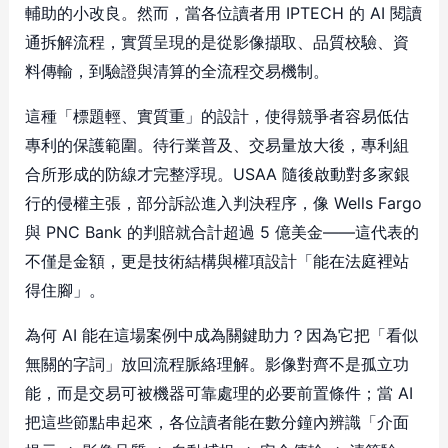
輔助的小改良。然而，當各位讀者用 IPTECH 的 AI 閱讀
通拆解流程，實質呈現的是從影像擷取、品質校驗、資
料傳輸，到驗證與清算的全流程交易機制。
這種「標題輕、實質重」的設計，使得競爭者容易低估
專利的保護範圍。待行業普及、交易量放大後，專利組
合所形成的防線才完整浮現。USAA 隨後啟動對多家銀
行的侵權主張，部分訴訟進入判決程序，像 Wells Fargo
與 PNC Bank 的判賠就合計超過 5 億美金——這代表的
不僅是金額，更是技術結構與權項設計「能在法庭裡站
得住腳」。
為何 AI 能在這場案例中成為關鍵助力？因為它把「看似
無關的字詞」放回流程脈絡理解。影像對齊不是孤立功
能，而是交易可被機器可靠處理的必要前置條件；當 AI
把這些節點串起來，各位讀者能在數分鐘內辨識「介面