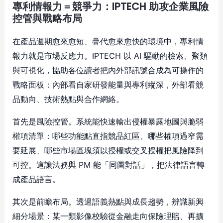
專利情報力＝競爭力：IPTECH 助攻企業風險
控管與戰略布局
在產品週期愈來愈短、疊代愈來愈快的環境中，專利情
報力就是市場反應力。IPTECH 以 AI 驅動的檢索、聚類
與可視化，協助各位讀者把內外部訊號合成為可操作的
戰略面板：內部看自家研發能量與專利縱深，外部看競
品動向、技術熱點與合作網絡。
首先是風險控管。系統能快速輸出侵權暴露地圖與脆弱
權項清單：哪些功能點直指競品紅區、哪些權項過窄需
要延展、哪些市場區塊須以授權或交叉授權把風險降到
可控。這讓法務與 PM 能「同圖對話」，把法律語言轉
成產品語言。
其次是前瞻布局。透過語義熱點與成長趨勢，辨識新興
細分場景：某一類影像校驗從金融走向保險理賠、再擴