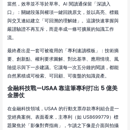
當然，效率並不等於草率。AI 閱讀通保留「深讀入
口」：關鍵段落與權項一鍵回跳原文，並以高亮、標籤
與交叉連結建立「可回溯的理解鏈」。這讓快速掌握與
嚴謹驗證不再互斥，而是串成一條可擴展的知識工作
流。
最終產出是一套可被複用的「專利速讀模板」：技術摘
要、創新點、權利要求圖解、對比基準、應用情境、風
險提示與下一步建議。它讓每一次五分鐘的閱讀，都能
自然累積成可檢索、可回顧、可復盤的知識資產。
金融科技戰—USAA 靠這筆專利打出 5 億美
金勝仗
在金融科技領域，USAA 的行動支票存款專利組合是一
堂經典案例。表面看來，主專利（如 US8699779）標
題聚焦於「影像對齊指南」，乍讀之下像是介面與拍攝