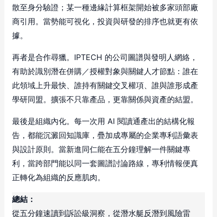
散至身分驗證；某一種邊緣計算框架開始被多家頭部廠
商引用。當勢能可視化，投資與研發的排序也就更有依
據。
再者是合作尋獵。IPTECH 的公司圖譜與發明人網絡，
有助於識別潛在併購／授權對象與關鍵人才節點：誰在
此領域上升最快、誰持有關鍵交叉權項、誰與誰形成產
學研同盟。擴張不只靠產品，更靠關係與資產的結盟。
最後是組織內化。每一次用 AI 閱讀通產出的結構化報
告，都能沉澱回知識庫，疊加成專屬的企業專利語彙表
與設計原則。當新進同仁能在五分鐘理解一件關鍵專
利，當跨部門能以同一套圖譜討論路線，專利情報便真
正轉化為組織的反應肌肉。
總結：
從五分鐘速讀到訴訟級洞察，從潛水艇反潛到風險雷