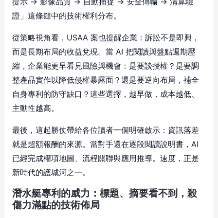
提示 → 影像品質 → 自動捕捉 → 安全傳輸 → 清算驗
證」這條鏈中的技術權利分布。
從策略視角看，USAA 案也提醒企業：訴訟不是即興，
而是長期布局的收益兌現。當 AI 把閱讀與盤點週期壓
縮，企業能更早看見風險與機會：是要談授權？是要調
整產品實作以降低侵權暴露面？還是要逆向布局，補全
自身專利的防守缺口？這些選擇，越早做，成本越低、
主動性越高。
最後，這起勝仗帶給各位讀者一個明確啟示：資訊落差
就是超額報酬的來源。當對手還在逐段閱讀說明書，AI
已經完成權項地圖、流程關聯與應用推導。速度，正是
新時代的護城河之一。
潛水艇專利的威力：標題、摘要看不到，殺
傷力滿點的技術佈局