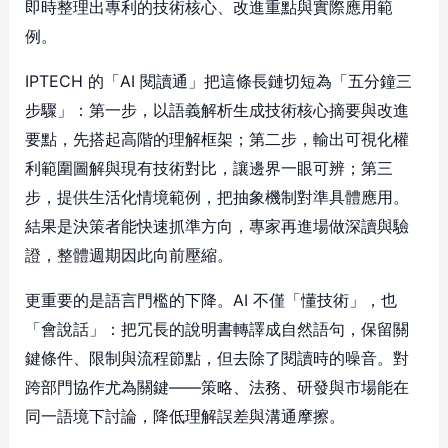
即時整理出專利的技術核心、改進重點與實際應用範
例。
IPTECH 的「AI 閱讀通」把這條長鏈切短為「五分鐘三
步驟」：第一步，以語義解析生成技術核心摘要與改進
要點，先搭起高階的理解框架；第二步，輸出可視化權
利範圍圖解與現有技術對比，讓邊界一眼可辨；第三
步，提供生活化情境範例，把抽象機制對準具體應用。
結果是決策者能快速抓準方向，專家再進場做深讀與驗
證，整體週期因此向前壓縮。
更重要的是語言門檻的下降。AI 不僅「懂技術」，也
「會說話」：把冗長的說明書轉譯成自然語句，保留關
鍵條件、限制與流程節點，但去除了閱讀時的噪音。對
跨部門協作尤為關鍵——策略、法務、研發與市場能在
同一語境下討論，降低理解誤差與溝通摩擦。