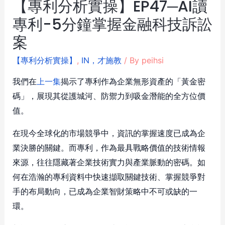
【專利分析實操】EP47─AI讀
專利-5分鐘掌握金融科技訴訟
案
【專利分析實操】
,
IN，才施教
/ By
peihsi
我們在
上一集
揭示了專利作為企業無形資產的「黃金密
碼」，展現其從護城河、防禦力到吸金潛能的全方位價
值。
在現今全球化的市場競爭中，資訊的掌握速度已成為企
業決勝的關鍵。而專利，作為最具戰略價值的技術情報
來源，往往隱藏著企業技術實力與產業脈動的密碼。如
何在浩瀚的專利資料中快速擷取關鍵技術、掌握競爭對
手的布局動向，已成為企業智財策略中不可或缺的一
環。