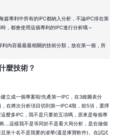
每篇專利中所有的IPC都納入分析，不論IPC排在第
時，都會使用這個專利的IPC進行分析哦～
與專利內容最最最相關的技術分類，放在第一個，所
什麼技術？
建立成一個專案啦!先產第一IPC，在3維圖表分
，在將次分析項目切到第一IPC4階，前5項，選擇
這麼多IPC，我不是只要前五項嗎，原來是每個專
，痾….這樣我不是等同於不是看大局分析，是在做個
且第十名不是我要的凌華(還是庫寶軟件)。在試試