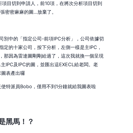
析項目切到申請人，前10項，在將次分析項目切到
兩張密密麻麻的圖…放棄了。
司別中的「指定公司-前項IPC分析」，公司依據切
老闆指定的十家公司，按下分析，左側一樣是主IPC，
考，那因為雷達圖剛剛給過了，這次我就換一個呈現
IPC及IPC的圖，並匯出這EXECL給老闆。老
C圖表產出囉
天使特派員Bobo，僅用不到1分鐘就給我圖表啦
是黑馬！？