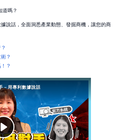
知道嗎？
數據說話，全面洞悉產業動態、發掘商機，讓您的商
者？
技術？
馬！？