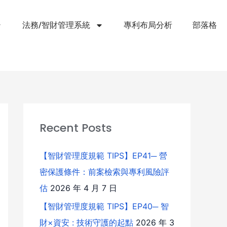
法務/智財管理系統
專利布局分析
部落格
Recent Posts
【智財管理度規範 TIPS】EP41─ 營
密保護條件：前案檢索與專利風險評
估
2026 年 4 月 7 日
【智財管理度規範 TIPS】EP40─ 智
財×資安 : 技術守護的起點
2026 年 3