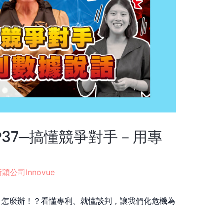
P37─搞懂競爭對手－用專
穎公司Innovue
，怎麼辦！？看懂專利、就懂談判，讓我們化危機為