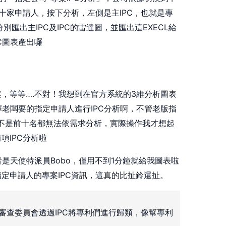
定的十家申請人，按下分析，左側是主IPC，也就是專
別匯出主IPC及IPC的雷達圖，並匯出這EXECL給
C圖表產出囉
，等等….不對！我想到在官方系統的3維分析圖表
擇老闆要的指定申請人進行IPC分析啊，不管老版指
不是前十名都無法依需求分析，實際操作我才想起
項IPC分析啦
者是天使特派員Bobo，僅用不到1分鐘就給我圖表啦
定申請人的專案IPC資訊，這真的比扯鈴還扯。
審查委員會透過IPC將專利們進行歸類，像幫專利