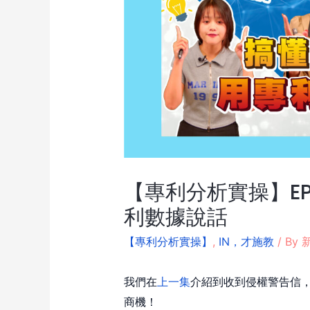
【專利分析實操】E
利數據說話
【專利分析實操】
,
IN，才施教
/ By
新
我們在
上一集
介紹到收到侵權警告信
商機！