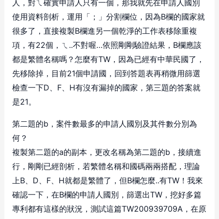
人，對ㄟ確實申請人只有一個，那我就先在申請人國別
使用資料剖析，運用「；」分割欄位，因為B欄的國家就
很多了，直接複製B欄進另一個乾淨的工作表移除重複
項，有22個，ㄟ..不對喔…依照剛剛驗證結果，B欄應該
都是繁體名稱嗎？怎麼有TW，因為已經有中華民國了，
先移除掉，目前21個申請國，回到答題表再稍微用篩選
檢查一下D、F、H有沒有漏掉的國家，第三題的答案就
是21。
第二題的b，案件數最多的申請人國別及其件數分別為
何？
複製第二題的a的副本，更改名稱為第二題的b，接續進
行，剛剛已經剖析，若繁體名稱和國碼兩兩搭配，理論
上B、D、F、H就都是繁體了，但B欄怎麼..有TW！我來
確認一下，在B欄的申請人國別，篩選出TW，挖好多篇
專利都有這樣的狀況，測試這篇TW200939709A，在原