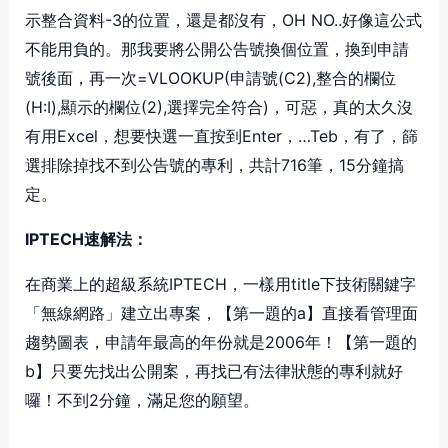
示整合資料-3的位置，還是都沒有，OH NO..好像這公式
不能用負的。那我要將公開公告號換個位置，換到申請
號後面，再一次=VLOOKUP(申請號(C2),整合的欄位
(H:I),顯示的欄位(2),選擇完全符合)，可惡，真的太久沒
有用Excel，想要快選一直按到Enter，…Teb，有了，篩
選排除掉找不到公告號的專利，共計716筆，15分鐘搞
定。
IPTECH速解法：
在商業上的超級系統IPTECH，一樣用title下技術關鍵字
「無線網路」建立出專案，【第一題的a】直接看管理面
趨勢圖表，申請年最高的年份就是2006年！【第一題的
b】只要先找出公開案，再找已有法律狀態的專利就好
囉！不到2分鐘，滿足您的願望。