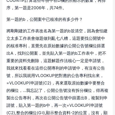
COUNTIF計算這些年份中在D欄的所顯示的數量，再排
序，第一題是2006年，共74件。
第一題的b，公開案中已核准的有多少件？
將剛剛建的工作表改名為第一題的b並清空，因為會怕建
立太多工作表會做題做到亂七八糟，這題要找公開號中
的核准專利，直覺先在原始數據的公開公告號欄位篩選
出A，找到公開案，並先貼入第一題的b工作表中，把不
重要的資料先刪除，這題解題作法核心一定是申請號，
我就來找看看在這些公開專利的申請號中，有沒有公告
號，所以我就用VLOOKUP把對應的公告專利找出來，
=VLOOKUP(申請號(C2)，再來選取原始數據中要整合
的欄位，…我忘記了，公開公告號沒有拆分欄位，得再複
製出公告專利，再次在公開公告號中篩選出B，複製到申
請號，貼入第一題的b中，再一次=VLOOKUP(申請號
(C2),整合的欄位(G:I),顯示整合資料-2的位置，沒有，顯