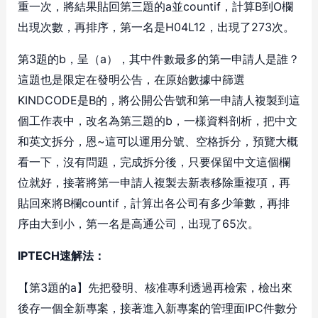
重一次，將結果貼回第三題的a並countif，計算B到O欄
出現次數，再排序，第一名是H04L12，出現了273次。
第3題的b，呈（a），其中件數最多的第一申請人是誰？
這題也是限定在發明公告，在原始數據中篩選
KINDCODE是B的，將公開公告號和第一申請人複製到這
個工作表中，改名為第三題的b，一樣資料剖析，把中文
和英文拆分，恩~這可以運用分號、空格拆分，預覽大概
看一下，沒有問題，完成拆分後，只要保留中文這個欄
位就好，接著將第一申請人複製去新表移除重複項，再
貼回來將B欄countif，計算出各公司有多少筆數，再排
序由大到小，第一名是高通公司，出現了65次。
IPTECH速解法：
【第3題的a】先把發明、核准專利透過再檢索，檢出來
後存一個全新專案，接著進入新專案的管理面IPC件數分