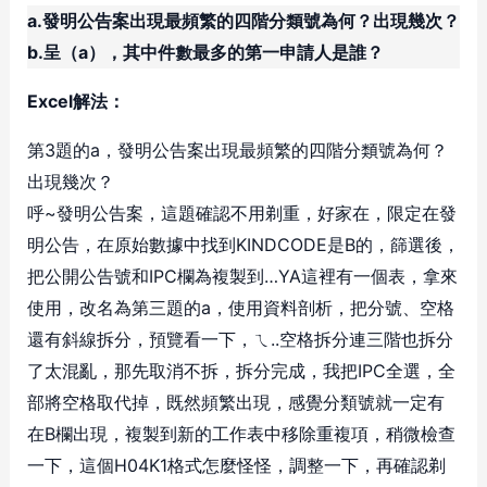
a.發明公告案出現最頻繁的四階分類號為何？出現幾次？
b.呈（a），其中件數最多的第一申請人是誰？
Excel解法：
第3題的a，發明公告案出現最頻繁的四階分類號為何？
出現幾次？
呼~發明公告案，這題確認不用剃重，好家在，限定在發
明公告，在原始數據中找到KINDCODE是B的，篩選後，
把公開公告號和IPC欄為複製到…YA這裡有一個表，拿來
使用，改名為第三題的a，使用資料剖析，把分號、空格
還有斜線拆分，預覽看一下，ㄟ..空格拆分連三階也拆分
了太混亂，那先取消不拆，拆分完成，我把IPC全選，全
部將空格取代掉，既然頻繁出現，感覺分類號就一定有
在B欄出現，複製到新的工作表中移除重複項，稍微檢查
一下，這個H04K1格式怎麼怪怪，調整一下，再確認剃