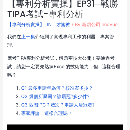
【專利分析實操】EP31─戰勝
TIPA考試-專利分析
【專利分析實操】
,
IN，才施教
/ By
新穎公司Innovue
我們在
上一集
介紹到了實現專利工作的利器－專案管
理。
應考TIPA專利分析考試，解題密技大公開！要通過考
試，請您一定要先熟練Excel的技術能力，但…這樣合理
嗎？
Q1 最多申請年為何？核准案多少？
Q2 幾個所屬國？誰居冠?多少件?
Q3 四階IPC？幾次？申請人居冠者?
專家評論，這樣合理嗎？