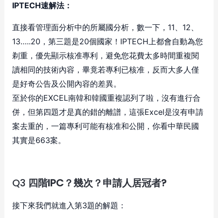
IPTECH速解法：
直接看管理面分析中的所屬國分析，數一下，11、12、
13…..20，第三題是20個國家！IPTECH上都會自動為您
剃重，優先顯示核准專利，避免您花費太多時間重複閱
讀相同的技術內容，畢竟若專利已核准，反而大多人僅
是好奇公告及公開內容的差異。
至於你的EXCEL南韓和韓國重複認列了啦，沒有進行合
併，但第四題才是真的錯的離譜，這張Excel是沒有申請
案去重的，一篇專利可能有核准和公開，你看中華民國
其實是663案。
Q3
四階IPC？幾次？申請人居冠者?
接下來我們就進入第3題的解題：