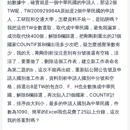
始數據中，確實就是一個中華民國的申請人，那這2個
TW呢，TW200929984A原始是2個中華民國的申請
人，工研院和交通大學，怎麼資料不統一，是陷阱嗎？
我把這些TW全數選取，取代成中華民國，避免我漏算，
成功取代快400個，解除B欄篩選，把剛剛剃重出的21個
國家COUNTIF算BI欄出現多少次吧，疑怎麼感覺筆數有
少，我的天，剛剛剖析沒注意到有分號後還有空格，涼
涼了，要重做了，刪除這個工作表，建立新工作表命名
為第二題的b，這次不能再出錯，重新貼公開公告號及申
請人國別進工作表，資料剖析申請人國別中分號和空
格，篩選出B是TW的包含D、F、H也全數換成中華民
國，解除B欄篩選，再次貼入21個國家，COUNTIF計
算，排序由大到小，最多的申請人國別為中華民國，件
數為1090。簡單的Excel我也花費了25以上分鐘，這次
我的答案對嗎？