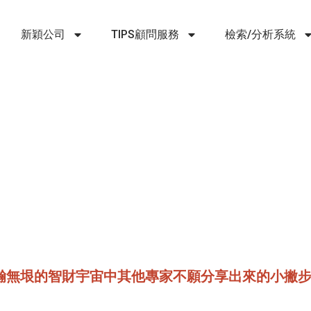
新穎公司
TIPS顧問服務
檢索/分析系統
解浩瀚無垠的智財宇宙中其他專家不願分享出來的小撇