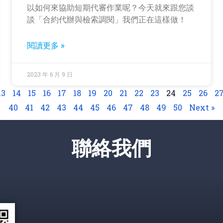
以如何來協助短期代審作業呢？今天就來跟您談
談「合約代辦與檢索調閱」我們正在這樣做！
閱讀更多 »
2023 年 6 月 9 日
13
14
15
16
17
18
19
20
21
22
23
24
25
26
2
40
41
42
43
44
45
46
47
48
49
50
Next »
聯絡我們