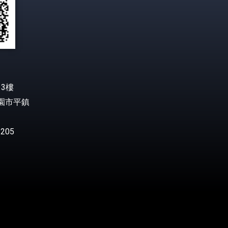
3樓
桃園市平鎮
205