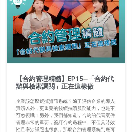
【合約管理精髓】EP15─「合約代
辦與檢索調閱」正在這樣做
企業該怎麼選擇資訊系統？除了評估企業的導入
實績以外，更重要的後續持續服務能力，也是不
可忽視哦！另外，我們都知道，合約的代審案件
管理非常的重要，簽訂合約過程中，不但具時效
性且牽涉議題也很多，那麼合約管理系統到底可