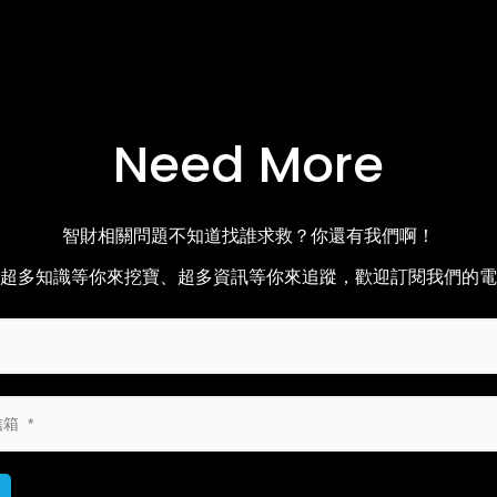
Need More
智財相關問題不知道找誰求救？你還有我們啊！
超多知識等你來挖寶、超多資訊等你來追蹤，歡迎訂閱我們的電