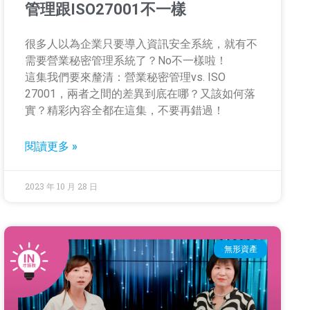
管理跟ISO27001不一樣
很多人以為企業只要導入資訊安全系統，就有不
需要營業秘密管理系統了？No不一樣啦！
這集我們要來釐清：營業秘密管理vs. ISO
27001，兩者之間的差異到底在哪？又該如何落
實？精彩內容全都在這集，不要再錯過！
閱讀更多 »
2023 年 10 月 28 日
無形資產