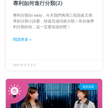
專利如何進行分類(2)
專利分類So easy，今天我們再用三招高效又簡
單的分類小訣竅，快速完成功效分類！有在做專
利分類的你，這一定要知道的吧！
閱讀更多 »
2023 年 11 月 6 日
無形資產