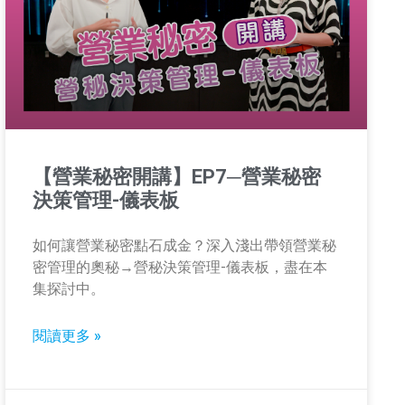
【營業秘密開講】EP7─營業秘密
決策管理-儀表板
如何讓營業秘密點石成金？深入淺出帶領營業秘
密管理的奧秘→營秘決策管理-儀表板，盡在本
集探討中。
閱讀更多 »