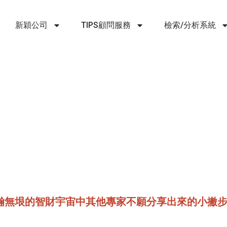
新穎公司
TIPS顧問服務
檢索/分析系統
解浩瀚無垠的智財宇宙中其他專家不願分享出來的小撇