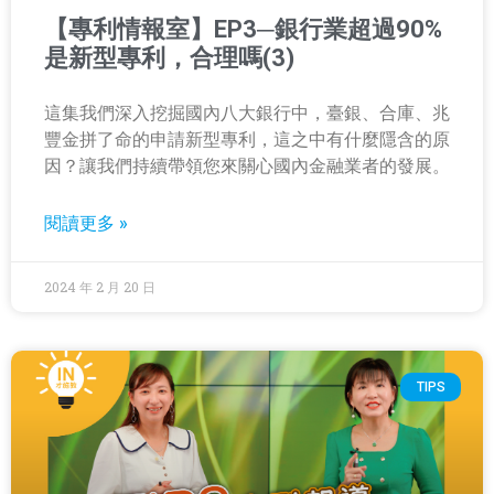
【專利情報室】EP3─銀行業超過90%
是新型專利，合理嗎(3)
這集我們深入挖掘國內八大銀行中，臺銀、合庫、兆
豐金拼了命的申請新型專利，這之中有什麼隱含的原
因？讓我們持續帶領您來關心國內金融業者的發展。
閱讀更多 »
2024 年 2 月 20 日
TIPS