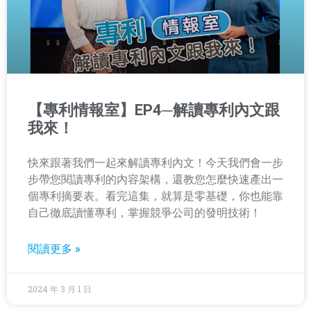
【專利情報室】EP4─解讀專利內文跟
我來！
快來跟著我們一起來解讀專利內文！今天我們會一步
步帶您閱讀專利的內容架構，還教您怎麼快速產出一
個專利摘要表。看完這集，就算是零基礎，你也能靠
自己徹底讀懂專利，掌握競爭公司的發明技術！
閱讀更多 »
2024 年 3 月 1 日