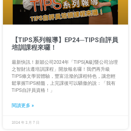
【TIPS系列報導】EP24─TIPS自評員
培訓課程來囉！
最新快訊！新穎公司2024年「TIPS(A級)暨公司治理
之智財法遵培訓課程」開放報名囉！我們再升級
TIPS條文學習體驗，豐富活潑的課程特色，讓您輕
鬆掌握TIPS精髓，上完課後可以驕傲的說：「我有
TIPS自評員資格！」
閱讀更多 »
2024 年 2 月 7 日