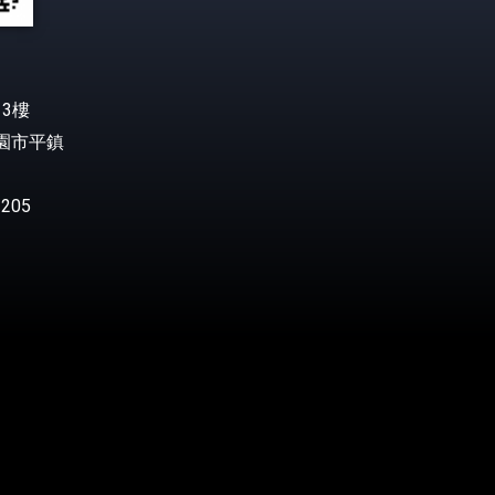
3樓
桃園市平鎮
205