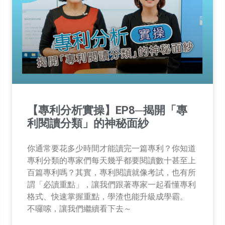
【專利分析實操】EP8─揭開「專
利閱讀分類」的神秘面紗
你通常要花多少時間才能讀完一篇專利？你知道
專利分類的專家們每天幾乎都要閱讀數十甚至上
百篇專利嗎？其實，專利閱讀就像考試，也有所
謂「必讀重點」，讓我們跟著專家一起看懂專利
格式、快速掌握重點，學渣也能升級成學霸。
不囉嗦，讓我們繼續看下去～