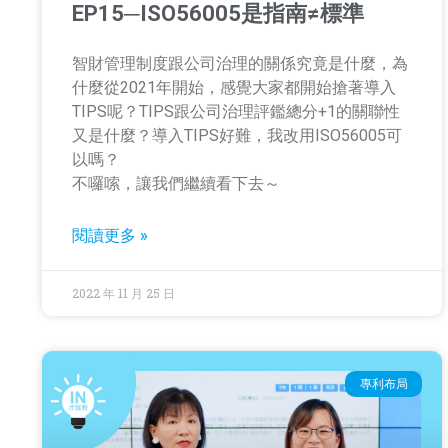
EP15─ISO56005是指南≠標準
智財管理制度跟公司治理的關係究竟是什麼，為
什麼從2021年開始，感覺大家都開始搶著導入
TIPS呢？TIPS跟公司治理評鑑總分+1的關聯性
又是什麼？導入TIPS好難，我改用ISO56005可
以嗎？
不囉嗦，讓我們繼續看下去～
閱讀更多 »
2022 年 11 月 25 日
專利布局