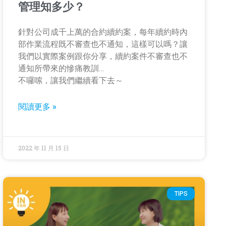
管理知多少？
針對公司成千上萬的合約續約案，每年續約時內
部作業流程既不審查也不通知，這樣可以嗎？讓
我們以實際案例跟你分享，續約案件不審查也不
通知所帶來的慘痛教訓…
不囉嗦，讓我們繼續看下去～
閱讀更多 »
2022 年 11 月 15 日
TIPS