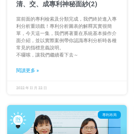
清、交、成專利神秘面紗(2)
當前面的專利檢索及分類完成，我們終於進入專
利分析重頭戲！專利分析圖表的解釋其實很簡
單，今天這一集，我們將著重在系統基本操作介
面介紹，並以實際案例帶你認識專利分析時各種
常見的指標意義說明。
不囉嗦，讓我們繼續看下去～
閱讀更多 »
2022 年 11 月 22 日
專利布局