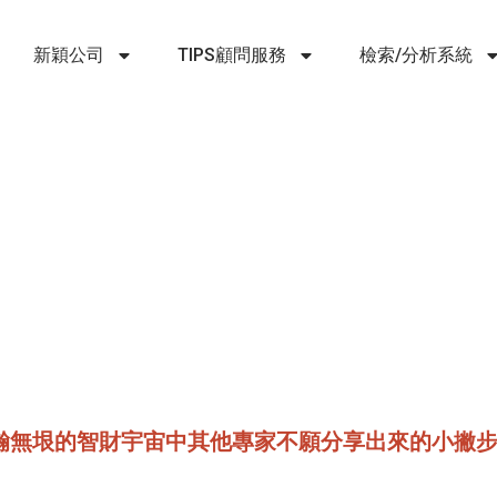
新穎公司
TIPS顧問服務
檢索/分析系統
解浩瀚無垠的智財宇宙中其他專家不願分享出來的小撇