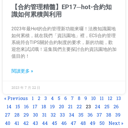
【合約管理精髓】EP17─hot-合約知
識如何累積與利用
2023年最Hot的合約管理新功能來囉！法務知識園地
如何累積，就在我們「資訊園地」裡，ECS合約管理
系統符合TIPS關於合約制度的要求，新的功能，歡
迎您來試試哦！這集我們主要探討合約資訊園地的加
值目的！
閱讀更多 »
2023 年 7 月 22 日
« Previous
1
2
3
4
5
6
7
8
9
10
11
12
13
14
15
16
17
18
19
20
21
22
23
24
25
26
27
28
29
30
31
32
33
34
35
36
37
38
39
40
41
42
43
44
45
46
47
48
49
50
Next »