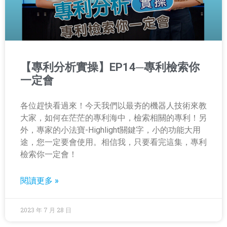
【專利分析實操】EP14─專利檢索你
一定會
各位趕快看過來！今天我們以最夯的機器人技術來教
大家，如何在茫茫的專利海中，檢索相關的專利！另
外，專家的小法寶-Highlight關鍵字，小的功能大用
途，您一定要會使用。相信我，只要看完這集，專利
檢索你一定會！
閱讀更多 »
2023 年 7 月 28 日