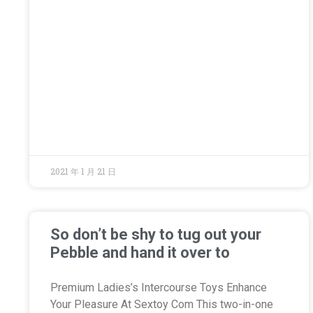
2021 年 1 月 21 日
So don’t be shy to tug out your
Pebble and hand it over to
Premium Ladies’s Intercourse Toys Enhance
Your Pleasure At Sextoy Com This two-in-one