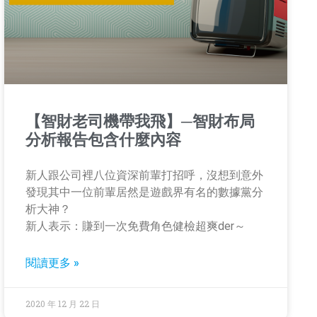
【智財老司機帶我飛】─智財布局
分析報告包含什麼內容
新人跟公司裡八位資深前輩打招呼，沒想到意外
發現其中一位前輩居然是遊戲界有名的數據黨分
析大神？
新人表示：賺到一次免費角色健檢超爽der～
閱讀更多 »
2020 年 12 月 22 日