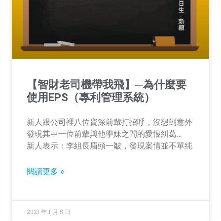
【智財老司機帶我飛】─為什麼要
使用EPS（專利管理系統）
新人跟公司裡八位資深前輩打招呼，沒想到意外
發現其中一位前輩與他學妹之間的愛恨糾葛…
新人表示：李組長眉頭一皺，發現案情並不單純
閱讀更多 »
2021 年 1 月 5 日