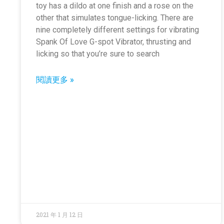
toy has a dildo at one finish and a rose on the
other that simulates tongue-licking. There are
nine completely different settings for vibrating
Spank Of Love G-spot Vibrator, thrusting and
licking so that you’re sure to search
閱讀更多 »
2021 年 1 月 12 日