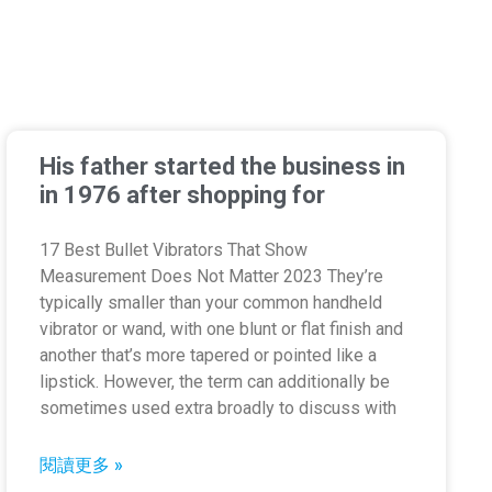
His father started the business in
in 1976 after shopping for
17 Best Bullet Vibrators That Show
Measurement Does Not Matter 2023 They’re
typically smaller than your common handheld
vibrator or wand, with one blunt or flat finish and
another that’s more tapered or pointed like a
lipstick. However, the term can additionally be
sometimes used extra broadly to discuss with
閱讀更多 »