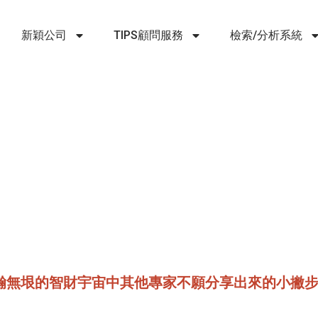
新穎公司
TIPS顧問服務
檢索/分析系統
解浩瀚無垠的智財宇宙中其他專家不願分享出來的小撇