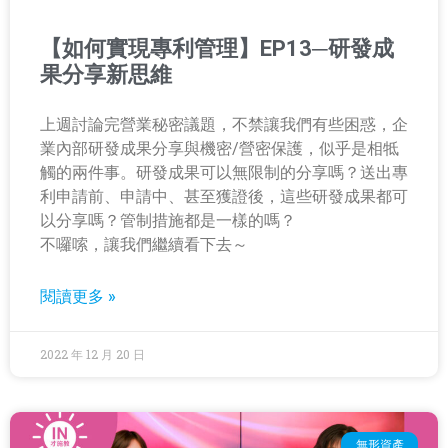
【如何實現專利管理】EP13─研發成
果分享新思維
上週討論完營業秘密議題，不禁讓我們有些困惑，企
業內部研發成果分享與機密/營密保護，似乎是相牴
觸的兩件事。研發成果可以無限制的分享嗎？送出專
利申請前、申請中、甚至獲證後，這些研發成果都可
以分享嗎？管制措施都是一樣的嗎？
不囉嗦，讓我們繼續看下去～
閱讀更多 »
2022 年 12 月 20 日
無形資產