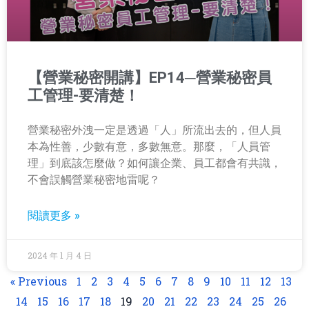
【營業秘密開講】EP14─營業秘密員
工管理-要清楚！
營業秘密外洩一定是透過「人」所流出去的，但人員
本為性善，少數有意，多數無意。那麼，「人員管
理」到底該怎麼做？如何讓企業、員工都會有共識，
不會誤觸營業秘密地雷呢？
閱讀更多 »
2024 年 1 月 4 日
« Previous
1
2
3
4
5
6
7
8
9
10
11
12
13
14
15
16
17
18
19
20
21
22
23
24
25
26