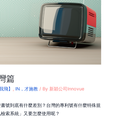
灣篇
我飛】
,
IN，才施教
/ By
新穎公司Innovue
證書號到底有什麼差別？台灣的專利號有什麼特殊規
訊檢索系統」又要怎麼使用呢？