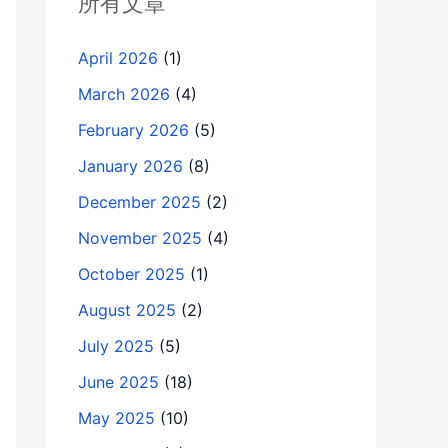
所有文章
April 2026
(1)
March 2026
(4)
February 2026
(5)
January 2026
(8)
December 2025
(2)
November 2025
(4)
October 2025
(1)
August 2025
(2)
July 2025
(5)
June 2025
(18)
May 2025
(10)