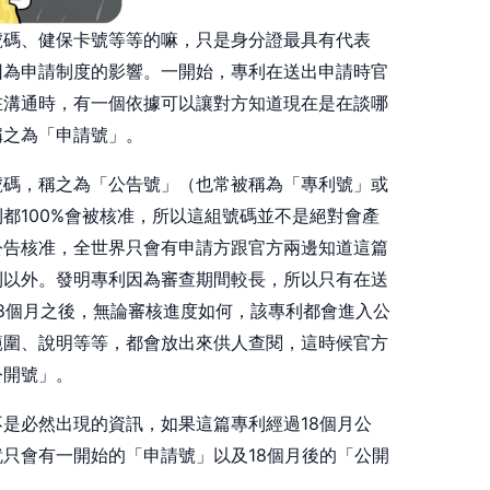
號碼、健保卡號等等的嘛，只是身分證最具有代表
因為申請制度的影響。一開始，專利在送出申請時官
在溝通時，有一個依據可以讓對方知道現在是在談哪
稱之為「申請號」。
號碼，稱之為「公告號」（也常被稱為「專利號」或
都100%會被核准，所以這組號碼並不是絕對會產
公告核准，全世界只會有申請方跟官方兩邊知道這篇
利以外。發明專利因為審查期間較長，所以只有在送
18個月之後，無論審核進度如何，該專利都會進入公
範圍、說明等等，都會放出來供人查閱，這時候官方
公開號」。
是必然出現的資訊，如果這篇專利經過18個月公
只會有一開始的「申請號」以及18個月後的「公開