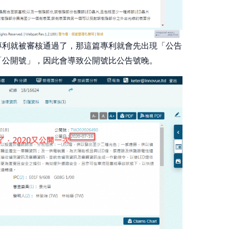
專利就被審核通過了，那這篇專利就會先出現「公告
「公開號」，因此會導致公開號比公告號晚。