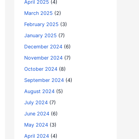
April 2025
(4)
March 2025
(2)
February 2025
(3)
January 2025
(7)
December 2024
(6)
November 2024
(7)
October 2024
(8)
September 2024
(4)
August 2024
(5)
July 2024
(7)
June 2024
(6)
May 2024
(3)
April 2024
(4)