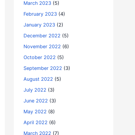
March 2023
(5)
February 2023
(4)
January 2023
(2)
December 2022
(5)
November 2022
(6)
October 2022
(5)
September 2022
(3)
August 2022
(5)
July 2022
(3)
June 2022
(3)
May 2022
(8)
April 2022
(6)
March 2022
(7)