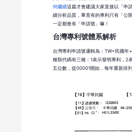
何繼續
這篇才會建議大家直接以「申
續分析品質，畢竟有的專利只有「公
一定都會有「申請號」嘛！
台灣專利號體系解析
台灣專利申請號邏輯為：TW+民國年
種類代碼有三種：1表示發明專利，2
五位數，從00001開始，每年重新排