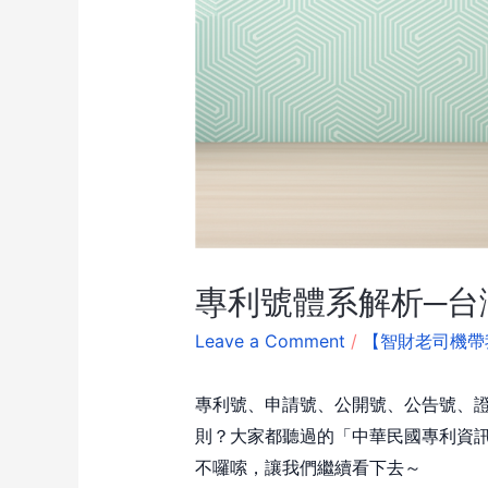
專利號體系解析─台
Leave a Comment
/
【智財老司機帶
專利號、申請號、公開號、公告號、
則？大家都聽過的「中華民國專利資
不囉嗦，讓我們繼續看下去～