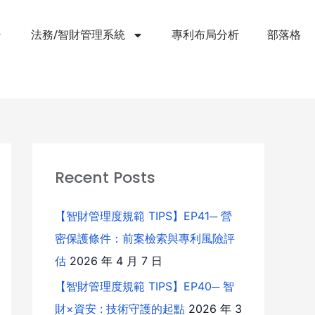
法務/智財管理系統
專利布局分析
部落格
Recent Posts
【智財管理度規範 TIPS】EP41─ 營
密保護條件：前案檢索與專利風險評
估
2026 年 4 月 7 日
【智財管理度規範 TIPS】EP40─ 智
財×資安 : 技術守護的起點
2026 年 3