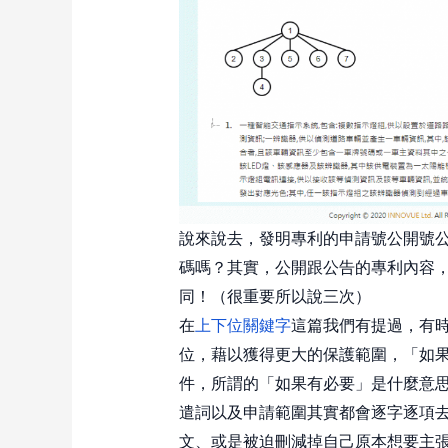
說來說去，發明專利的申請號公開號
碼嗎？其實，公開跟公告的專利內容
同！（很重要所以說三次）
在
上下位關鍵字
這篇我們有提過，有
位，藉以獲得更大的保護範圍，「如
件，所謂的「如果有必要」是什麼意
遣詞以及申請範圍其實都會逐字逐項
文、或是被迫刪減掉自己原本想要主