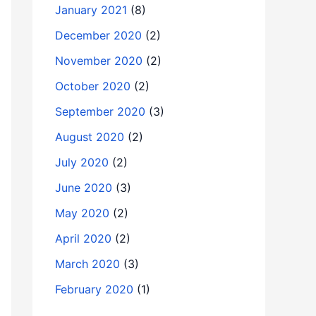
January 2021
(8)
December 2020
(2)
November 2020
(2)
October 2020
(2)
September 2020
(3)
August 2020
(2)
July 2020
(2)
June 2020
(3)
May 2020
(2)
April 2020
(2)
March 2020
(3)
February 2020
(1)