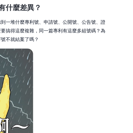
有什麼差異？
聽到一堆什麼專利號、申請號、公開號、公告號、證
麼要搞得這麼複雜，同一篇專利有這麼多組號碼？為
字號不就結案了嗎？