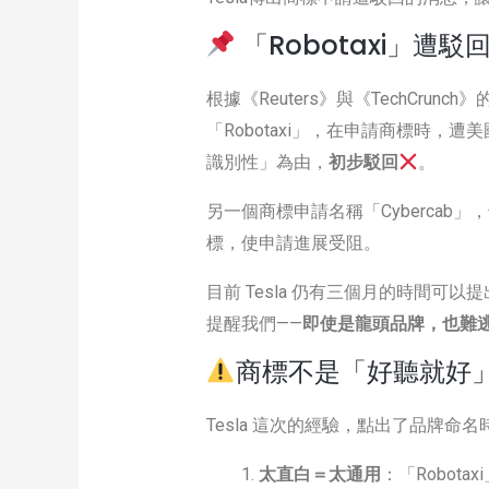
「Robotaxi」遭
根據《Reuters》與《TechCrun
「Robotaxi」，在申請商標時，
識別性」為由，
初步駁回
。
另一個商標申請名稱「Cybercab
標，使申請進展受阻。
目前 Tesla 仍有三個月的時間可以
提醒我們——
即使是龍頭品牌，也難
商標不是「好聽就好
Tesla 這次的經驗，點出了品牌命
太直白＝太通用
：「Robot