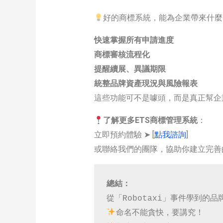
好的商標系統，能為企業帶來什麼
快速掌握所有申請進度
商標審核流程化
提醒續展、異議期限
統整品牌資產現況與風險報表
這些功能可不是噱頭，而是真正幫企
了解更多ETS商標管理系統
：
立即預約體驗 ➤ [
點我諮詢
]
或聯絡我們的團隊，協助你建立完善
總結：
從「Robotaxi」事件學到的品
命名不能貪快，要講究！