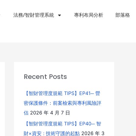
法務/智財管理系統
專利布局分析
部落格
Recent Posts
【智財管理度規範 TIPS】EP41─ 營
密保護條件：前案檢索與專利風險評
估
2026 年 4 月 7 日
【智財管理度規範 TIPS】EP40─ 智
財×資安 : 技術守護的起點
2026 年 3