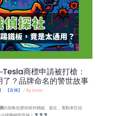
─Tesla商標申請被打槍：
太通用了？品牌命名的警世故事
】
,
【宣傳】
/ By
bobo
標
的策略也變得格外關鍵。最近，電動車巨頭
，讓品牌圈瞬間震撼！