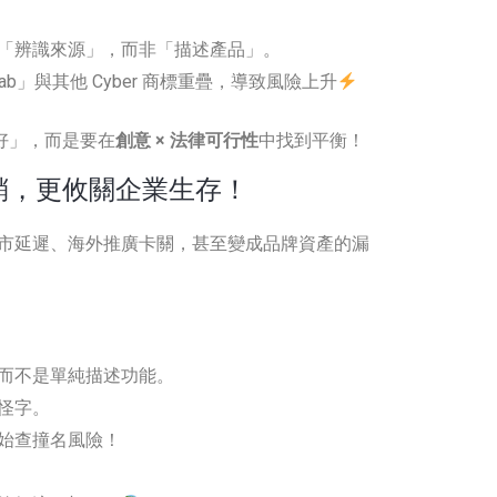
「辨識來源」，而非「描述產品」。
rcab」與其他 Cyber 商標重疊，導致風險上升
越好」，而是要在
創意 × 法律可行性
中找到平衡！
銷，更攸關企業生存！
市延遲、海外推廣卡關，甚至變成品牌資產的漏
而不是單純描述功能。
怪字。
始查撞名風險！