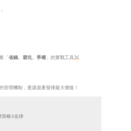
：
業「
省錢、避坑、爭權
」的實戰工具
的管理機制，更讓資產發揮最大價值！
牌策略3金律