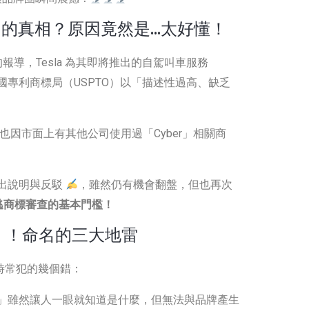
駁回的真相？原因竟然是…太好懂！
ch》的報導，Tesla 為其即將推出的自駕叫車服務
遭美國專利商標局（USPTO）以「描述性過高、缺乏
」，也因市面上有其他公司使用過「Cyber」相關商
提出說明與反駁
，雖然仍有機會翻盤，但也再次
逃商標審查的基本門檻！
」！命名的三大地雷
名時常犯的幾個錯：
axi」雖然讓人一眼就知道是什麼，但無法與品牌產生