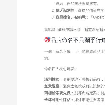
連結，自然無法專屬擁有。
缺乏識別性
：商標的價值在於
容易撞名、被挑戰
：「Cybe
重點是 : 商標申請不是「越有創意
品牌命名不只關乎行
一個「命名不慎」，可能導致產品上
洞。
命名四大核心建議：
識別性強
：名稱要讓人聯想到品牌，
創意適度
：避免太難唸或難以記憶的
商標檢索要先做
：別等命名定案才開
全球可用性評估
：海外市場也要考慮