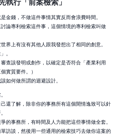
先執行「前案檢索」
就是金錢，不做這件事情其實反而會浪費時間。
」來討論專利檢索這件事，這個情境的專利檢索叫做
定世界上有沒有其他人跟我發想出了相同的創意。
性」。
」審查該發明或創作，以確定是否符合「產業利用
三個實質要件。）
我該如何做所謂的迴避設計。
當。
自己還了解，除非你的事務所有這個閒情逸致可以針
研。
競爭的事務所，有時間及人力能把這些事情做全套。
簡單訪談，然後用一些通用的檢索技巧去做你這案的