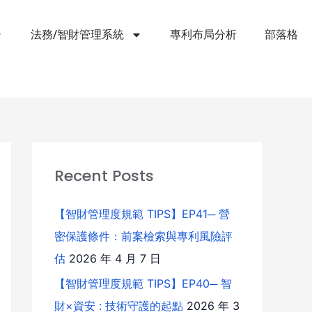
法務/智財管理系統
專利布局分析
部落格
Recent Posts
【智財管理度規範 TIPS】EP41─ 營
密保護條件：前案檢索與專利風險評
估
2026 年 4 月 7 日
【智財管理度規範 TIPS】EP40─ 智
財×資安 : 技術守護的起點
2026 年 3