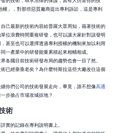
研發的技術，尋求法律的保護，當有人仿冒你的技
他權」，對那些惡質廠商提出專利訴訟，這是專利
了自己最新的技術內容給普羅大眾周知，藉著技術的
他單位浪費時間重複研發，也可以讓大家針對該發明
明，甚至也可以選擇透過專利授權的機制來加以利用
將同一產業中的研發能量累積起來相輔相成。
世界各國目前技術研發布局的趨勢也會一目了然。
技術已經垂垂老矣？為什麼特斯拉這些大廠改往這個
後續你們公司的技術發展走向，畢竟，誰不想像
高通
前一步搶占市場攻城掠地？
技術
整詳實的記錄在專利說明書上。