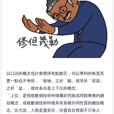
以口語的概念也許會覺得有點饒舌，但以專利的角度其
實一點也不奇怪，「寵物」之於「貓」就等於「容器」
之於「盆」，彼此各自是上下位的概念。
「上位」是指複數個技術特徵屬於同族或同類事務的總
括概念，或複數個技術特徵具有某種共同性質的總括概
念。比方說，人類是靈長目，但靈長目裡面不只有人