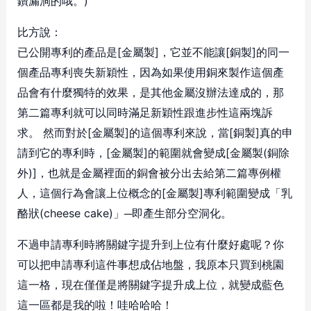
鑽漏洞的哦。)
比方說：
已公開專利的產品是[金屬製]，它並不能讓[銅製]的同一
個產品專利喪失新穎性，因為如果使用銅來製作這個產
品會有什麼獨特的效果，是其他金屬沒辦法達成的，那
第二篇專利就可以同時滿足新穎性跟進步性這兩塊訴
求。 然而對於[金屬製]的這個專利來說，當[銅製]真的申
請到它的專利時，[金屬製]的範圍就會變成[金屬製(銅除
外)]，也就是金屬裡面的銅會被分出去給第二篇專例權
人，這個行為會讓上位概念的[金屬製]專利範圍變成「乳
酪狀(cheese cake)」─即產生部分空洞化。
不過申請專利時將關鍵字提升到上位有什麼好處呢？你
可以把申請專利這件事想成佔地盤，我原本只買到桃園
這一格，現在僅僅是將關鍵字提升成上位，就變成藍色
這一區都是我的啦！哇哈哈哈！