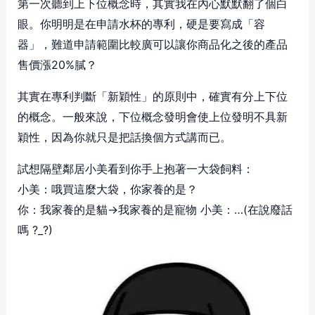
第一次聽到上下位概念時，其實我在內心默默翻了個白
眼。你明明是在申請水杯的專利，硬是要寫成「容
器」，難道申請範圍比較廣可以讓你商品化之後的產品
售價漲20%膩？
其實在專利判斷「新穎性」的原則中，確實有分上下位
的概念。一般來說，下位概念發明會使上位發明不具新
穎性，因為你就只是把話換個方式講而已。
試想隔壁鄰居小美看到你手上抱著一大袋飼料：
小美：哦買這麼大袋，你家養的是？
你：我家養的是貓→我家養的是寵物 小美：…(在說廢話
嗎 ?_?)