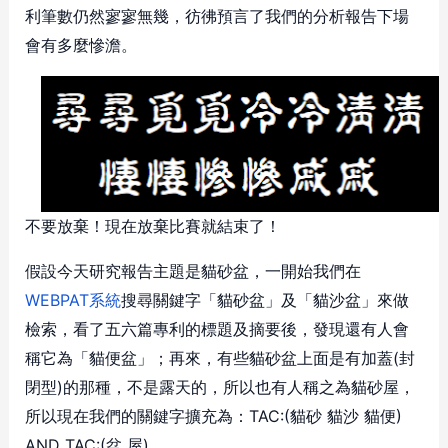
利筆數仍然寥寥無幾，彷彿預言了我們的分析報告下場
會有多麼慘澹。
不要放棄！現在放棄比賽就結束了！
假設今天研究報告主題是貓砂盆，一開始我們在
WEBPAT系統
搜尋關鍵字「貓砂盆」及「貓沙盆」來做
檢索，看了五六篇專利的標題及摘要後，發現還有人會
稱它為「貓便盆」；再來，有些貓砂盆上面是有加蓋(封
閉型)的那種，不是露天的，所以也有人稱之為貓砂屋，
所以現在我們的關鍵字擴充為：TAC:(貓砂 貓沙 貓便)
AND TAC:(盆 屋)。