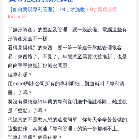
【如何實現專利管理】
,
IN，才施教
/ By
新穎公司
Innovue
「無形資產」的盤點及管理，跟一般設備、電腦這些有
形資產完全不一樣。
看得見摸得到的東西，要一筆一筆建冊盤點管理很容
易；東西壞了、不見了、年限將至需要汰舊換新，也是
簡簡單單規矩訂好就沒問題。
但專利呢？
用excel列出公司所有的專利明細，難道就叫「專利清
冊」了嗎？
將沒有繼續繳納年費的專利從明細中備註移除，難道就
是「盤點」了嗎？
代誌真的不是憨人想的這麼簡單，你每天辛辛苦苦做的
這些動作，其實連「專利管理」的第一步都稱不上。
那專利管理到底是什麼？