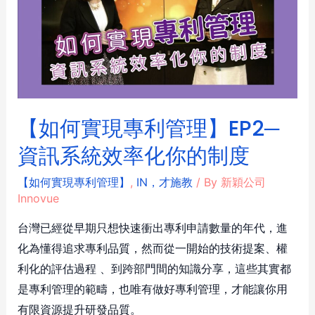
【如何實現專利管理】EP2─
資訊系統效率化你的制度
【如何實現專利管理】
,
IN，才施教
/ By
新穎公司
Innovue
台灣已經從早期只想快速衝出專利申請數量的年代，進
化為懂得追求專利品質，然而從一開始的技術提案、權
利化的評估過程 、到跨部門間的知識分享，這些其實都
是專利管理的範疇，也唯有做好專利管理，才能讓你用
有限資源提升研發品質。