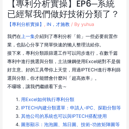
【專利分析實操】EP6─系統
已經幫我們做好技術分類了？
【專利分析實操】
,
IN，才施教
/ By
yuhua
我們在
上一集
介紹到了專利分析「前」一些必要前置作
業，也貼心分享了簡單快速的懶人整理法給你。
接下來，專利分類跟篩選工作可以同步進行，在數千篇
專利中進行挑選與分類，土法煉鋼使用Excel絕對不是個
好主意。好的工具帶你上天堂，用過IPTECH進行專利篩
選與分類，你才能體會什麼叫「超高效率」。
不囉嗦，讓我們繼續看下去～
用Excel如何執行專利分類
IPTECH內建分類選單：申請人-IPC、探勘分類等
其他公司的系統也可以與IPTECH搭配使用
圖形顯示：泡泡圖、旭日圖、技術-功效矩陣圖等