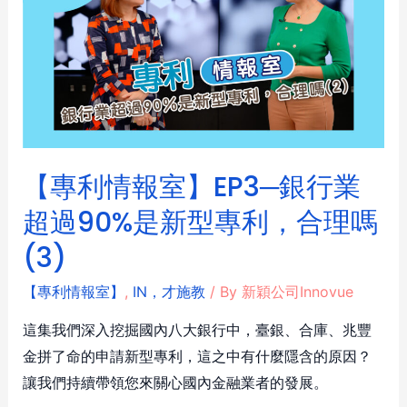
【專利情報室】EP3─銀行業
超過90%是新型專利，合理嗎
(3)
【專利情報室】
,
IN，才施教
/ By
新穎公司Innovue
這集我們深入挖掘國內八大銀行中，臺銀、合庫、兆豐
金拼了命的申請新型專利，這之中有什麼隱含的原因？
讓我們持續帶領您來關心國內金融業者的發展。