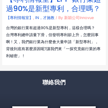
過90%是新型專利，合理嗎？
【專利情報室】
,
IN，才施教
/ By
新穎公司Innovue
台灣的銀行業有超過90%是新型專利，這樣合理嗎？
台灣專利總申請量下滑，但發明專利卻上升，怎麼回事
啊！又，我們銀行業為什麼會大量申請「新型專利」，
背後到底有甚麼原因呢?讓我們來「一探究竟銀行業的專
利秘密」！
聯絡我們