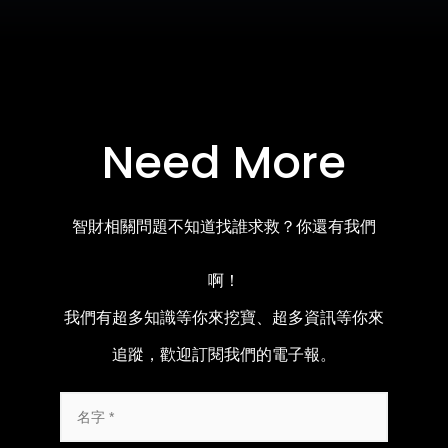
Need More
智財相關問題不知道找誰求救？你還有我們
啊！
我們有超多知識等你來挖寶、超多資訊等你來
追蹤，歡迎訂閱我們的電子報。