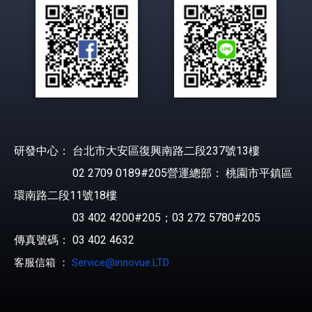
研發中心： 台北市大安區復興南路二段237號13樓
02 2709 0189#205營運總部： 桃園市平鎮區
環南路二段11號18樓
03 402 4200#205；03 272 5780#205
傳真號碼： 03 402 4632
客服信箱 ：
Service@innovue.LTD