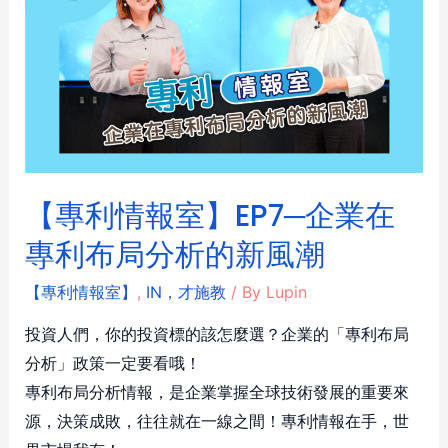
【專利情報室】EP7─企業在
專利布局分析的新風潮
【專利情報室】
,
IN，才施教
/ By
Lupin
投資人們，你的投資標的該怎麼選？企業的「專利布局
分析」政策一定要看哦！
專利布局分析情報，是企業掌握全球技術發展的重要來
源，決策成敗，往往就在一線之間！專利情報在手，世