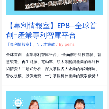
【專利情報室】EP8─全球首
創-產業專利智庫平台
【專利情報室】
,
IN，才施教
/ By
peihsi
全球首創「產業專利智庫平台」-全面解析科技體驗、智
慧製造、再生能源、電動車、航太等關鍵產業的專利技
術情資！互動式分析，深入掌握各大企業的專利佈局、
營收規模、股價走勢，一手掌握科技產業的競爭優勢！